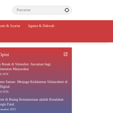
um & Syariat
Agama & Dakwah
Opini
n Rusak di Simeulue: Ancaman bagi
elamatan Masyarakat
li 2026
amu Saman: Menjaga Kedalaman Silaturahmi di
Digital
il 2026
esi di Ruang Kemanusiaan adalah Kesalahan
tegis Fatal
esember 2025