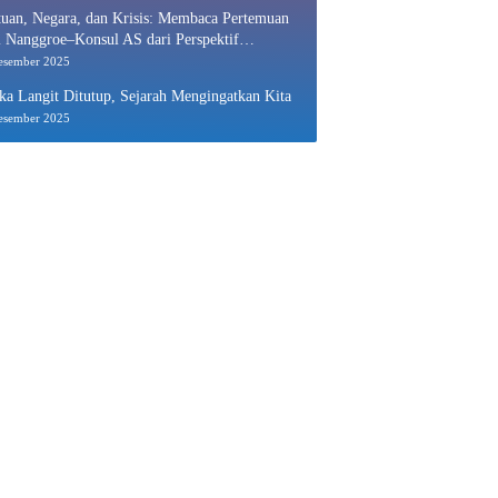
uan, Negara, dan Krisis: Membaca Pertemuan
 Nanggroe–Konsul AS dari Perspektif
nomi Politik
esember 2025
ka Langit Ditutup, Sejarah Mengingatkan Kita
esember 2025