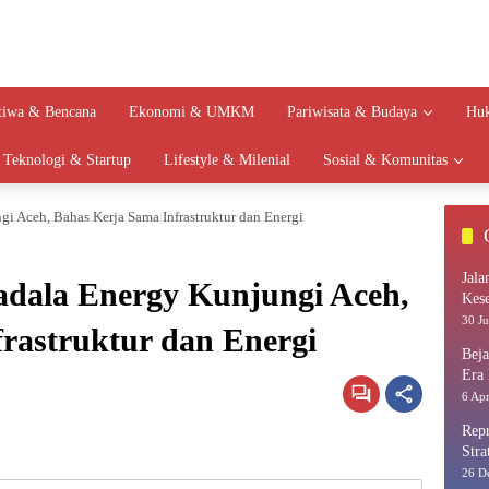
stiwa & Bencana
Ekonomi & UMKM
Pariwisata & Budaya
Huk
Teknologi & Startup
Lifestyle & Milenial
Sosial & Komunitas
 Aceh, Bahas Kerja Sama Infrastruktur dan Energi
Jala
ala Energy Kunjungi Aceh,
Kes
30 Ju
rastruktur dan Energi
Bej
Era 
6 Apr
Repr
Stra
26 D