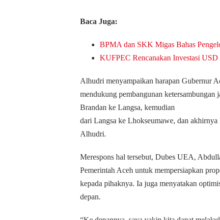
Baca Juga:
BPMA dan SKK Migas Bahas Pengelo
KUFPEC Rencanakan Investasi USD 10
Alhudri menyampaikan harapan Gubernur Ac
mendukung pembangunan ketersambungan jal
Brandan ke Langsa, kemudian
dari Langsa ke Lhokseumawe, dan akhirnya k
Alhudri.
Merespons hal tersebut, Dubes UEA, Abdull
Pemerintah Aceh untuk mempersiapkan propo
kepada pihaknya.
Ia juga menyatakan optimi
depan.
“Ke depannya, saya yakin kita dapat melaku