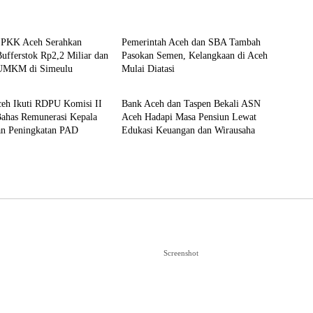
Ekonomi
 PKK Aceh Serahkan
Pemerintah Aceh dan SBA Tambah
ufferstok Rp2,2 Miliar dan
Pasokan Semen, Kelangkaan di Aceh
UMKM di Simeulu
Mulai Diatasi
Ekonomi
eh Ikuti RDPU Komisi II
Bank Aceh dan Taspen Bekali ASN
ahas Remunerasi Kepala
Aceh Hadapi Masa Pensiun Lewat
an Peningkatan PAD
Edukasi Keuangan dan Wirausaha
Screenshot