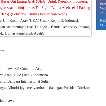
Bant
Wali
Eko
22 D
sar Uni Emirat Arab (UEA) Untuk Republik Indonesia,
Keti
18 D
an saat meninjau ruas Tol Sigli – Banda Aceh seksi Padang
dok. Humas Pemerintah Aceh).
ergi.
dri, mewakili Gubernur Aceh
at Arab (UEA) untuk Indonesia,
n di Bandara Internasional Sultan
nya, Alhudri juga menyambut kedatangan Presiden Direktur
lebih awal.