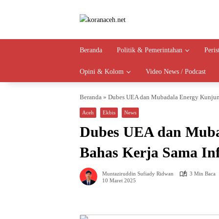
Langsung
ke
konten
Beranda
Politik & Pemerintahan
Peri
Opini & Kolom
Video News / Podcast
Beranda
»
Dubes UEA dan Mubadala Energy Kunjungi
Aceh
Ekbis
News
Dubes UEA dan Mubad
Bahas Kerja Sama Inf
Muntaziruddin Sufiady Ridwan
3 Min Baca
10 Maret 2025