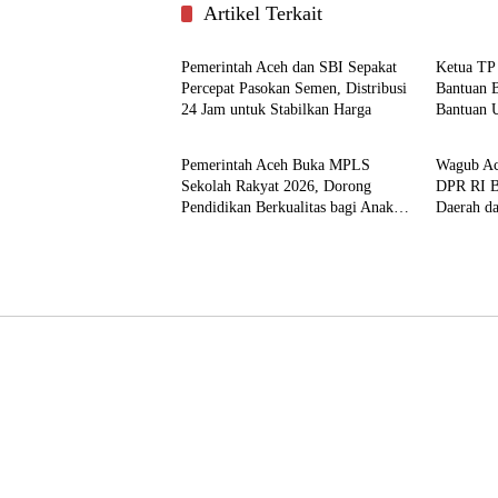
Artikel Terkait
Pemerintahan
Aceh
Pemerintah Aceh dan SBI Sepakat
Ketua TP
Percepat Pasokan Semen, Distribusi
Bantuan B
24 Jam untuk Stabilkan Harga
Bantuan 
Pemerintahan
Nasional
Pemerintah Aceh Buka MPLS
Wagub Ac
Sekolah Rakyat 2026, Dorong
DPR RI B
Pendidikan Berkualitas bagi Anak
Daerah d
Kurang Mampu