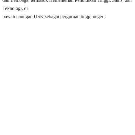
dan Lembaga, termasuk Kementerian Pendidikan Tinggi, Sains, dan
Teknologi, di
bawah naungan USK sebagai perguruan tinggi negeri.