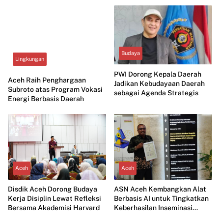
Budaya
Lingkungan
PWI Dorong Kepala Daerah
Aceh Raih Penghargaan
Jadikan Kebudayaan Daerah
Subroto atas Program Vokasi
sebagai Agenda Strategis
Energi Berbasis Daerah
Aceh
Aceh
Disdik Aceh Dorong Budaya
ASN Aceh Kembangkan Alat
Kerja Disiplin Lewat Refleksi
Berbasis AI untuk Tingkatkan
Bersama Akademisi Harvard
Keberhasilan Inseminasi
Ternak