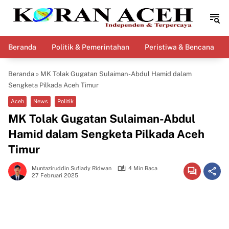
Langsung
ke
konten
Beranda
Politik & Pemerintahan
Peristiwa & Bencana
Beranda
»
MK Tolak Gugatan Sulaiman-Abdul Hamid dalam
Sengketa Pilkada Aceh Timur
Aceh
News
Politik
MK Tolak Gugatan Sulaiman-Abdul
Hamid dalam Sengketa Pilkada Aceh
Timur
Muntaziruddin Sufiady Ridwan
4 Min Baca
27 Februari 2025