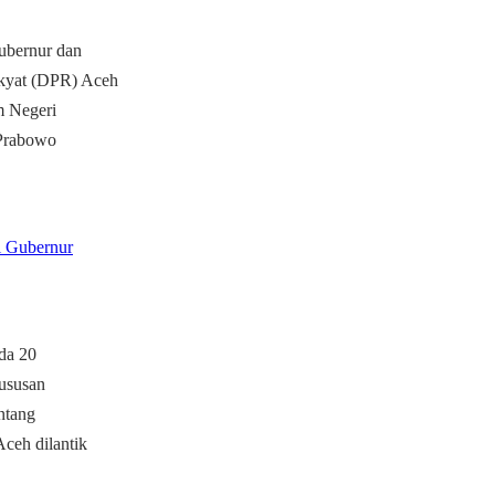
ubernur dan
akyat (DPR) Aceh
m Negeri
 Prabowo
i Gubernur
ada 20
hususan
ntang
ceh dilantik