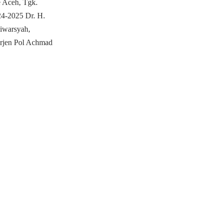
e Aceh, Tgk.
24-2025 Dr. H.
iwarsyah,
rjen Pol Achmad