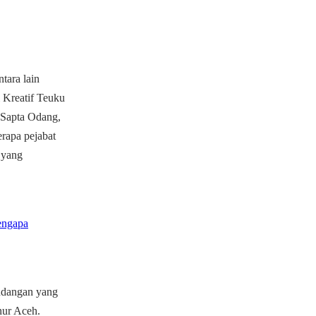
tara lain
Kreatif Teuku
Sapta Odang,
rapa pejabat
 yang
engapa
ndangan yang
nur Aceh.