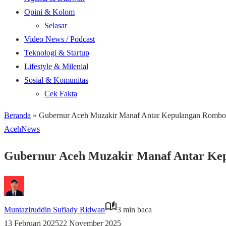
Opini & Kolom
Selasar
Video News / Podcast
Teknologi & Startup
Lifestyle & Milenial
Sosial & Komunitas
Cek Fakta
Beranda
»
Gubernur Aceh Muzakir Manaf Antar Kepulangan Rombon
Aceh
News
Gubernur Aceh Muzakir Manaf Antar Ke
Muntaziruddin Sufiady Ridwan
3 min baca
13 Februari 2025
22 November 2025