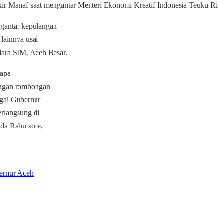
 Manaf saat mengantar Menteri Ekonomi Kreatif Indonesia Teuku Rief
gantar kepulangan
lainnya usai
dara SIM, Aceh Besar.
sapa
angan rombongan
agai Gubernur
rlangsung di
da Rabu sore,
ernur Aceh