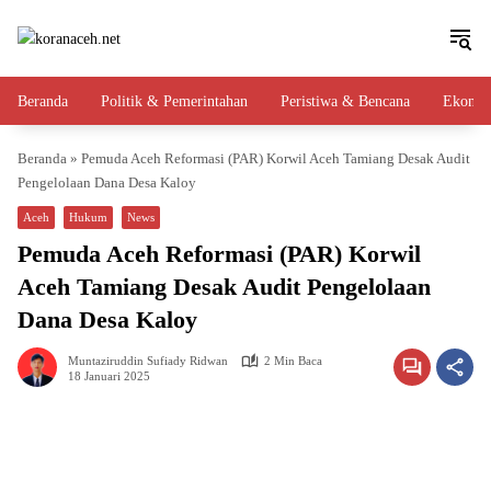
Langsung
ke
konten
Beranda
Politik & Pemerintahan
Peristiwa & Bencana
Ekono
Beranda
»
Pemuda Aceh Reformasi (PAR) Korwil Aceh Tamiang Desak Audit
Pengelolaan Dana Desa Kaloy
Aceh
Hukum
News
Pemuda Aceh Reformasi (PAR) Korwil
Aceh Tamiang Desak Audit Pengelolaan
Dana Desa Kaloy
Muntaziruddin Sufiady Ridwan
2 Min Baca
18 Januari 2025