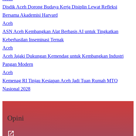
Disdik Aceh Dorong Budaya Kerja Disiplin Lewat Refleksi
Bersama Akademisi Harvard
Aceh
ASN Aceh Kembangkan Alat Berbasis AI untuk Tingkatkan
Keberhasilan Inseminasi Ternak
Aceh
Aceh Jajaki Dukungan Kemendag untuk Kembangkan Industri
Pangan Modern
Aceh
Kemenag RI Tinjau Kesiapan Aceh Jadi Tuan Rumah MTQ
Nasional 2028
Opini