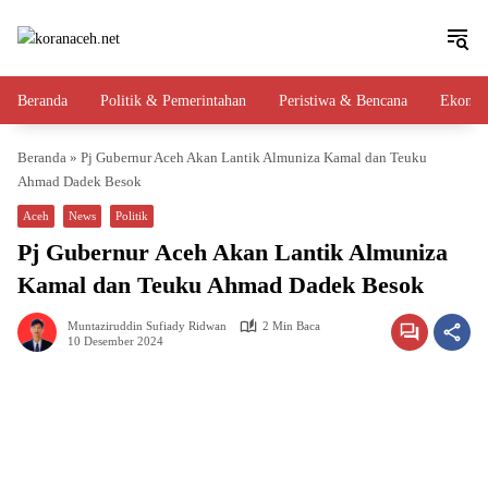
Langsung
ke
konten
Beranda
Politik & Pemerintahan
Peristiwa & Bencana
Ekono
Beranda
»
Pj Gubernur Aceh Akan Lantik Almuniza Kamal dan Teuku
Ahmad Dadek Besok
Aceh
News
Politik
Pj Gubernur Aceh Akan Lantik Almuniza
Kamal dan Teuku Ahmad Dadek Besok
Muntaziruddin Sufiady Ridwan
2 Min Baca
10 Desember 2024