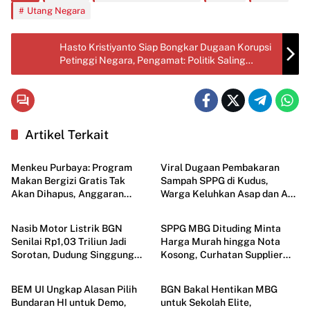
Utang Negara
Hasto Kristiyanto Siap Bongkar Dugaan Korupsi
Petinggi Negara, Pengamat: Politik Saling
Sandera Masih Dominan
Artikel Terkait
Nasional
Lingkungan
Menkeu Purbaya: Program
Viral Dugaan Pembakaran
Makan Bergizi Gratis Tak
Sampah SPPG di Kudus,
Akan Dihapus, Anggaran
Warga Keluhkan Asap dan Api
Hukum
Ekonomi
Dipangkas Demi Efisiensi
Dekati Rumah
Nasib Motor Listrik BGN
SPPG MBG Dituding Minta
Senilai Rp1,03 Triliun Jadi
Harga Murah hingga Nota
Sorotan, Dudung Singgung
Kosong, Curhatan Supplier
Hukum
Nasional
Dugaan Mark Up
Viral di Media Sosial
BEM UI Ungkap Alasan Pilih
BGN Bakal Hentikan MBG
Bundaran HI untuk Demo,
untuk Sekolah Elite,