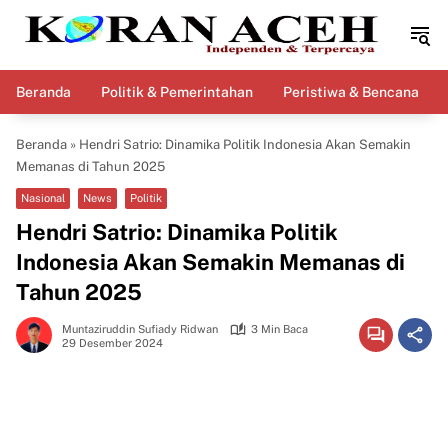
Langsung
ke
konten
Beranda
Politik & Pemerintahan
Peristiwa & Bencana
Beranda
»
Hendri Satrio: Dinamika Politik Indonesia Akan Semakin
Memanas di Tahun 2025
Nasional
News
Politik
Hendri Satrio: Dinamika Politik
Indonesia Akan Semakin Memanas di
Tahun 2025
Muntaziruddin Sufiady Ridwan
3 Min Baca
29 Desember 2024