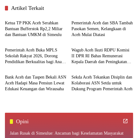
Artikel Terkait
Aceh
Ekonomi
Ketua TP PKK Aceh Serahkan
Pemerintah Aceh dan SBA Tambah
Bantuan Bufferstok Rp2,2 Miliar
Pasokan Semen, Kelangkaan di
dan Bantuan UMKM di Simeulu
Aceh Mulai Diatasi
Pemerintahan
Nasional
Pemerintah Aceh Buka MPLS
Wagub Aceh Ikuti RDPU Komisi
Sekolah Rakyat 2026, Dorong
II DPR RI Bahas Remunerasi
Pendidikan Berkualitas bagi Anak
Kepala Daerah dan Peningkatan
Ekonomi
Aceh
Kurang Mampu
PAD
Bank Aceh dan Taspen Bekali ASN
Sekda Aceh Tekankan Disiplin dan
Aceh Hadapi Masa Pensiun Lewat
Kolaborasi ASN Setda untuk
Edukasi Keuangan dan Wirausaha
Dukung Program Pemerintah Aceh
Opini
Jalan Rusak di Simeulue: Ancaman bagi Keselamatan Masyarakat