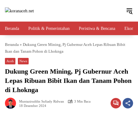
Langsung
ke
konten
Beranda
Politik & Pemerintahan
Peristiwa & Bencana
Ekono
Beranda
»
Dukung Green Mining, Pj Gubernur Aceh Lepas Ribuan Bibit
Ikan dan Tanam Pohon di Lhoknga
Aceh
News
Dukung Green Mining, Pj Gubernur Aceh
Lepas Ribuan Bibit Ikan dan Tanam Pohon
di Lhoknga
Muntaziruddin Sufiady Ridwan
3 Min Baca
18 Desember 2024