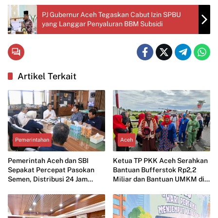
PJ Gubernur Aceh Tegaskan Cabut Izin SPBU
yang Langgar Penyaluran BBM Subsidi
Artikel Terkait
Pemerintahan
Aceh
Pemerintah Aceh dan SBI
Ketua TP PKK Aceh Serahkan
Sepakat Percepat Pasokan
Bantuan Bufferstok Rp2,2
Semen, Distribusi 24 Jam
Miliar dan Bantuan UMKM di
untuk Stabilkan Harga
Simeulu