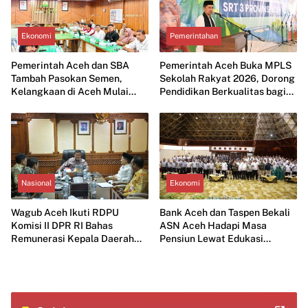
Ekonomi
Pemerintahan
Pemerintah Aceh dan SBA
Pemerintah Aceh Buka MPLS
Tambah Pasokan Semen,
Sekolah Rakyat 2026, Dorong
Kelangkaan di Aceh Mulai
Pendidikan Berkualitas bagi
Diatasi
Anak Kurang Mampu
Nasional
Ekonomi
Wagub Aceh Ikuti RDPU
Bank Aceh dan Taspen Bekali
Komisi II DPR RI Bahas
ASN Aceh Hadapi Masa
Remunerasi Kepala Daerah
Pensiun Lewat Edukasi
dan Peningkatan PAD
Keuangan dan Wirausaha