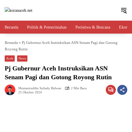
Langsung
ke
konten
Beranda
Politik & Pemerintahan
Peristiwa & Bencana
Ekono
Beranda
»
Pj Gubernur Aceh Instruksikan ASN Senam Pagi dan Gotong
Royong Rutin
Aceh
News
Pj Gubernur Aceh Instruksikan ASN
Senam Pagi dan Gotong Royong Rutin
Muntaziruddin Sufiady Ridwan
2 Min Baca
25 Oktober 2024