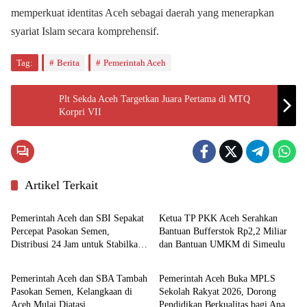
memperkuat identitas Aceh sebagai daerah yang menerapkan
syariat Islam secara komprehensif.
Tag:
Berita
Pemerintah Aceh
Plt Sekda Aceh Targetkan Juara Pertama di MTQ
Korpri VII
Artikel Terkait
Pemerintahan
Aceh
Pemerintah Aceh dan SBI Sepakat
Ketua TP PKK Aceh Serahkan
Percepat Pasokan Semen,
Bantuan Bufferstok Rp2,2 Miliar
Distribusi 24 Jam untuk Stabilkan
dan Bantuan UMKM di Simeulu
Ekonomi
Pemerintahan
Harga
Pemerintah Aceh dan SBA Tambah
Pemerintah Aceh Buka MPLS
Pasokan Semen, Kelangkaan di
Sekolah Rakyat 2026, Dorong
Aceh Mulai Diatasi
Pendidikan Berkualitas bagi Anak