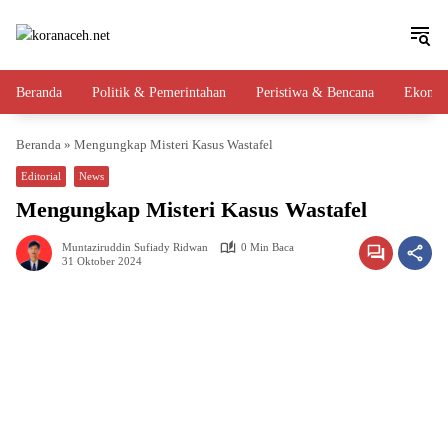
Langsung
ke
konten
Beranda
Politik & Pemerintahan
Peristiwa & Bencana
Ekono
Beranda
»
Mengungkap Misteri Kasus Wastafel
Editorial
News
Mengungkap Misteri Kasus Wastafel
Muntaziruddin Sufiady Ridwan
0 Min Baca
31 Oktober 2024