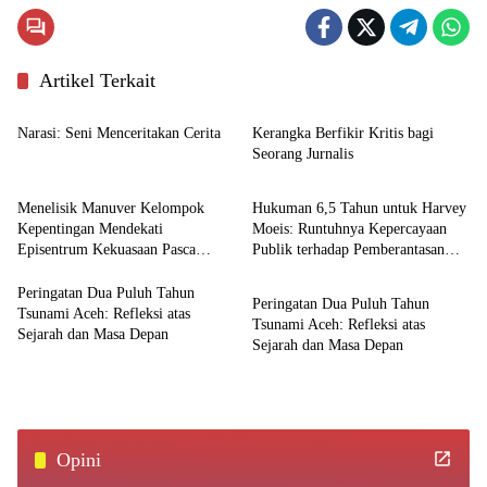
Artikel Terkait
Editorial
Editorial
Narasi: Seni Menceritakan Cerita
Kerangka Berfikir Kritis bagi
Seorang Jurnalis
Editorial
Editorial
Menelisik Manuver Kelompok
Hukuman 6,5 Tahun untuk Harvey
Kepentingan Mendekati
Moeis: Runtuhnya Kepercayaan
Episentrum Kekuasaan Pasca
Publik terhadap Pemberantasan
Editorial
Kemenangan Mualem-Dek Fadh
Korupsi
Peringatan Dua Puluh Tahun
Peringatan Dua Puluh Tahun
Tsunami Aceh: Refleksi atas
Tsunami Aceh: Refleksi atas
Sejarah dan Masa Depan
Sejarah dan Masa Depan
Opini