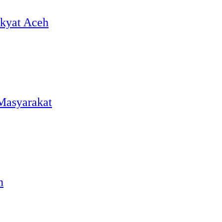
akyat Aceh
 Masyarakat
n