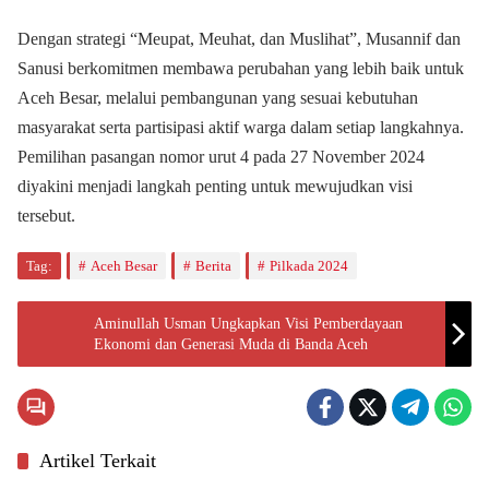
Dengan strategi “Meupat, Meuhat, dan Muslihat”, Musannif dan
Sanusi berkomitmen membawa perubahan yang lebih baik untuk
Aceh Besar, melalui pembangunan yang sesuai kebutuhan
masyarakat serta partisipasi aktif warga dalam setiap langkahnya.
Pemilihan pasangan nomor urut 4 pada 27 November 2024
diyakini menjadi langkah penting untuk mewujudkan visi
tersebut.
Tag:
Aceh Besar
Berita
Pilkada 2024
Aminullah Usman Ungkapkan Visi Pemberdayaan
Ekonomi dan Generasi Muda di Banda Aceh
Artikel Terkait
Pemerintahan
Pemerintahan