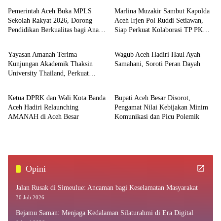
Pemerintah Aceh Buka MPLS
Marlina Muzakir Sambut Kapolda
Sekolah Rakyat 2026, Dorong
Aceh Irjen Pol Ruddi Setiawan,
Pendidikan Berkualitas bagi Anak
Siap Perkuat Kolaborasi TP PKK
Aceh
Aceh
Kurang Mampu
dan Bhayangkari
Yayasan Amanah Terima
Wagub Aceh Hadiri Haul Ayah
Kunjungan Akademik Thaksin
Samahani, Soroti Peran Dayah
University Thailand, Perkuat
Ekonomi
Aceh
Kolaborasi Internasional
Ketua DPRK dan Wali Kota Banda
Bupati Aceh Besar Disorot,
Aceh Hadiri Relaunching
Pengamat Nilai Kebijakan Minim
AMANAH di Aceh Besar
Komunikasi dan Picu Polemik
Opini
Jalan Rusak di Simeulue: Ancaman bagi Keselamatan Masyarakat
30 Juli 2026
Bejamu Saman: Menjaga Kedalaman Silaturahmi di Era Digital