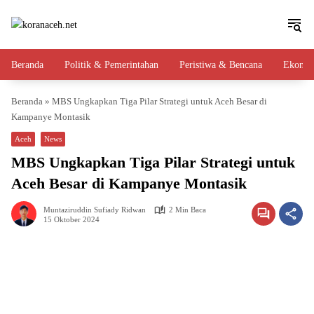
Langsung
ke
konten
Beranda
Politik & Pemerintahan
Peristiwa & Bencana
Ekono
Beranda
»
MBS Ungkapkan Tiga Pilar Strategi untuk Aceh Besar di
Kampanye Montasik
Aceh
News
MBS Ungkapkan Tiga Pilar Strategi untuk
Aceh Besar di Kampanye Montasik
Muntaziruddin Sufiady Ridwan
2 Min Baca
15 Oktober 2024