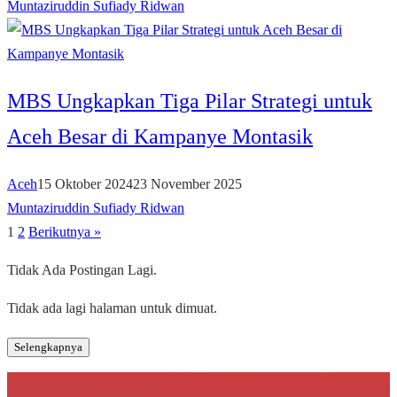
Muntaziruddin Sufiady Ridwan
MBS Ungkapkan Tiga Pilar Strategi untuk
Aceh Besar di Kampanye Montasik
Aceh
15 Oktober 2024
23 November 2025
Muntaziruddin Sufiady Ridwan
1
2
Berikutnya »
Paginasi
pos
Tidak Ada Postingan Lagi.
Tidak ada lagi halaman untuk dimuat.
Selengkapnya