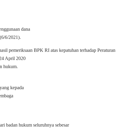
penggunaan dana
(6/6/2021).
asil pemeriksaan BPK RI atas kepatuhan terhadap Peraturan
4 April 2020
uan hukum.
 yang kepada
lembaga
ri badan hukum seluruhnya sebesar