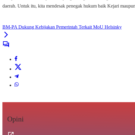
daerah. Untuk itu, kita mendesak penegak hukum baik Kejari maupun 
BM-PA Dukung Kebijakan Pemerintah Terkait MoU Helsinky
Opini