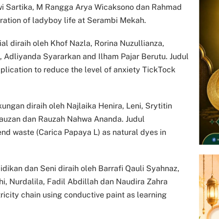
Dwi Sartika, M Rangga Arya Wicaksono dan Rahmad
ration of ladyboy life at Serambi Mekah.
l diraih oleh Khof Nazla, Rorina Nuzullianza,
, Adliyanda Syararkan and Ilham Pajar Berutu. Judul
pplication to reduce the level of anxiety TickTock
gan diraih oleh Najlaika Henira, Leni, Srytitin
 Fauzan dan Rauzah Nahwa Ananda. Judul
send waste (Carica Papaya L) as natural dyes in
ikan dan Seni diraih oleh Barrafi Qauli Syahnaz,
ahi, Nurdalila, Fadil Abdillah dan Naudira Zahra
tricity chain using conductive paint as learning