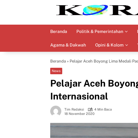
Langsung
ke
konten
Beranda
Politik & Pemerintahan
Agama & Dakwah
Opini & Kolom
Beranda
»
Pelajar Aceh Boyong Lima Medali Pad
News
Pelajar Aceh Boyon
Internasional
Tim Redaksi
4 Min Baca
18 November 2020