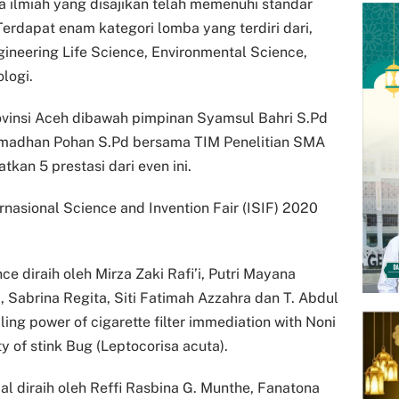
ya ilmiah yang disajikan telah memenuhi standar
Terdapat enam kategori lomba yang terdiri dari,
ineering Life Science, Environmental Science,
logi.
vinsi Aceh dibawah pimpinan Syamsul Bahri S.Pd
amadhan Pohan S.Pd bersama TIM Penelitian SMA
an 5 prestasi dari even ini.
rnasional Science and Invention Fair (ISIF) 2020
e diraih oleh Mirza Zaki Rafi’i, Putri Mayana
, Sabrina Regita, Siti Fatimah Azzahra dan T. Abdul
ling power of cigarette filter immediation with Noni
ty of stink Bug (Leptocorisa acuta).
l diraih oleh Reffi Rasbina G. Munthe, Fanatona