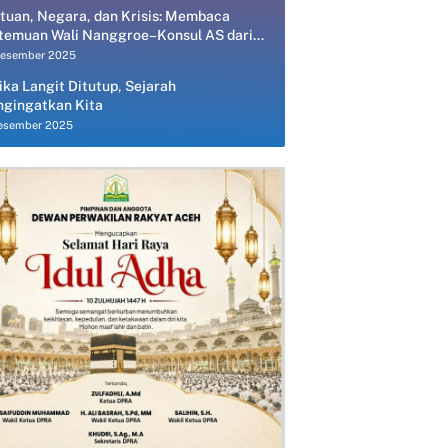
tuan, Negara, dan Krisis: Membaca
temuan Wali Nanggroe–Konsul AS dari
spektif Ekonomi Politik
Desember 2025
ika Langit Ditutup, Sejarah
gingatkan Kita
esember 2025