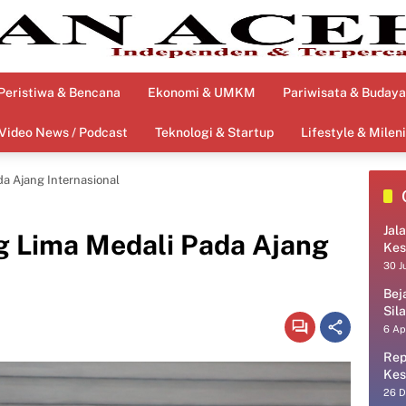
Peristiwa & Bencana
Ekonomi & UMKM
Pariwisata & Budaya
Video News / Podcast
Teknologi & Startup
Lifestyle & Mileni
a Ajang Internasional
Jal
g Lima Medali Pada Ajang
Kes
30 J
Bej
Sil
6 Ap
Rep
Kes
26 