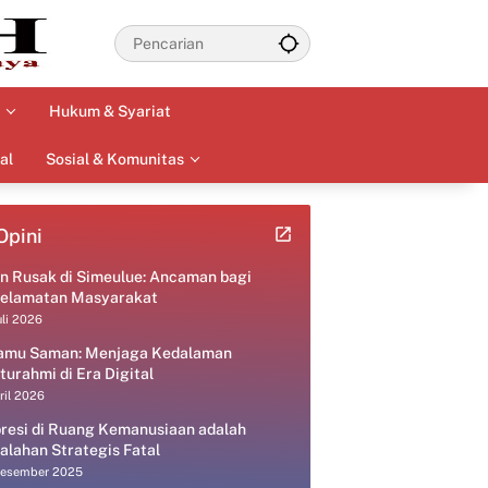
Hukum & Syariat
al
Sosial & Komunitas
Opini
an Rusak di Simeulue: Ancaman bagi
elamatan Masyarakat
uli 2026
amu Saman: Menjaga Kedalaman
aturahmi di Era Digital
ril 2026
resi di Ruang Kemanusiaan adalah
alahan Strategis Fatal
Desember 2025