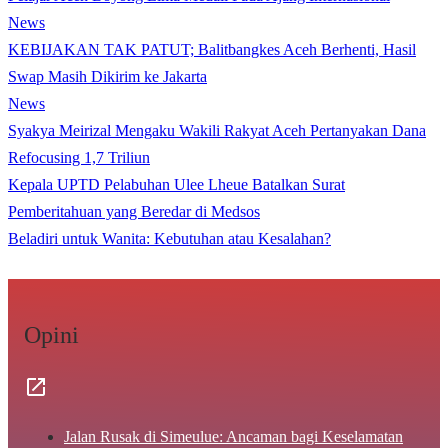
News
KEBIJAKAN TAK PATUT; Balitbangkes Aceh Berhenti, Hasil
Swap Masih Dikirim ke Jakarta
News
Syakya Meirizal Mengaku Wakili Rakyat Aceh Pertanyakan Dana
Refocusing 1,7 Triliun
Kepala UPTD Pelabuhan Ulee Lheue Batalkan Surat
Pemberitahuan yang Beredar di Medsos
Beladiri untuk Wanita: Kebutuhan atau Kesalahan?
Opini
Jalan Rusak di Simeulue: Ancaman bagi Keselamatan