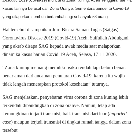
2019 (Covid-19) muncul di Zona Kuning, Aceh Tenggara, dan 42
kasus lainnya berasal dari Zona Oranye. Sementara penderita Covid-19
yang dilaporkan sembuh bertambah lagi sebanyak 53 orang.
Hal tersebut disampaikan Juru Bicara Satuan Tugas (Satgas)
Coronavirus Disease 2019 (Covid-19) Aceh, Saifullah Abdulgani
yang akrab disapa SAG kepada awak media saat melaporkan
dinamika kasus harian Covid-19 Aceh, Selasa,
17-11-2020
.
“Zona kuning memang memiliki risiko rendah tapi belum benar-
benar aman dari ancaman penularan Covid-19, karena itu wajib
tidak lengah menerapkan protokol kesehatan” tuturnya.
SAG menjelaskan, penyebaran virus corona di zona kuning lebih
terkendali dibandingkan di zona oranye. Namun, tetap ada
kemungkinan terjadi transmisi, baik transmisi dari luar (
imported
case
) maupun terjadi transmisi di tingkat rumah tangga dalam zona
tersebut.