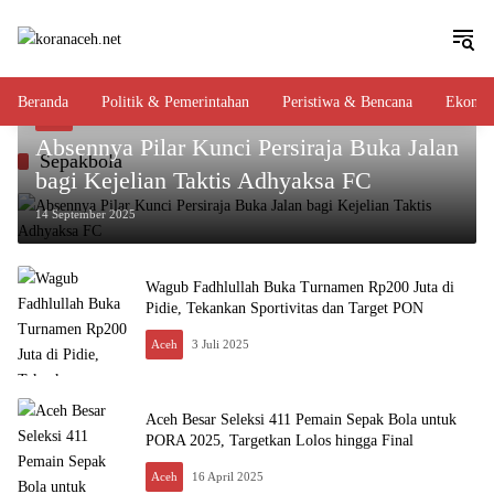
Langsung
ke
konten
Beranda
Politik & Pemerintahan
Peristiwa & Bencana
Ekono
Aceh
Absennya Pilar Kunci Persiraja Buka Jalan
Sepakbola
bagi Kejelian Taktis Adhyaksa FC
14 September 2025
Wagub Fadhlullah Buka Turnamen Rp200 Juta di
Pidie, Tekankan Sportivitas dan Target PON
Aceh
3 Juli 2025
Aceh Besar Seleksi 411 Pemain Sepak Bola untuk
PORA 2025, Targetkan Lolos hingga Final
Aceh
16 April 2025