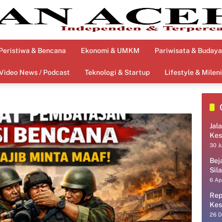
Peristiwa & Bencana
Ekonomi & UMKM
Pariwisata & Budaya
Video News / Podcast
Teknologi & Startup
Lifestyle & Mileni
Jal
Kes
30 J
Bej
Sil
6 Ap
Rep
Kes
26 