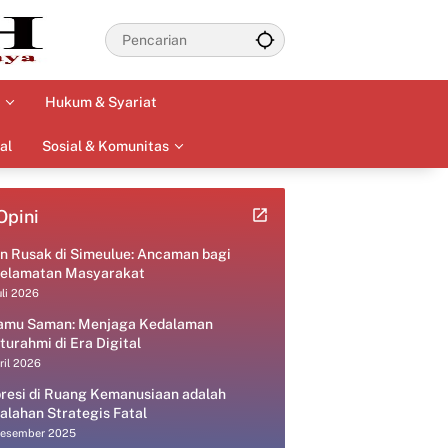
Hukum & Syariat
al
Sosial & Komunitas
Opini
an Rusak di Simeulue: Ancaman bagi
elamatan Masyarakat
uli 2026
amu Saman: Menjaga Kedalaman
aturahmi di Era Digital
ril 2026
resi di Ruang Kemanusiaan adalah
alahan Strategis Fatal
Desember 2025