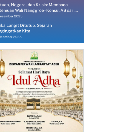
tuan, Negara, dan Krisis: Membaca
temuan Wali Nanggroe–Konsul AS dari
spektif Ekonomi Politik
Desember 2025
ika Langit Ditutup, Sejarah
gingatkan Kita
esember 2025