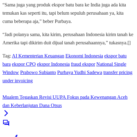
“Sama juga yang produk ekspor batu bara ke India juga ada kita
temukan kas seperti itu, tapi belum sepuluh perusahaan ya, kita
cuma beberapa aja,” beber Purbaya.
“Jadi polanya sama, kita kirim, perusahaan Indonesia kirim tanah ke
Amerika tapi dikirim duit dijual tanah perusahaannya,” tukasnya.[]
Tag:
AI Kementerian Keuangan
Ekonomi Indonesia
ekspor batu
bara
ekspor CPO
ekspor Indonesia
fraud ekspor
National Single
Window
Prabowo Subianto
Purbaya Yudhi Sadewa
transfer pricing
under invoicing
Mualem Tegaskan Revisi UUPA Fokus pada Kewenangan Aceh
dan Keberlanjutan Dana Otsus