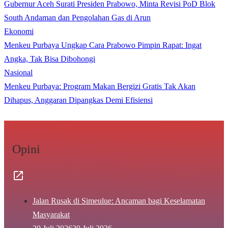
Gubernur Aceh Surati Presiden Prabowo, Minta Revisi PoD Blok
South Andaman dan Pengolahan Gas di Arun
Ekonomi
Menkeu Purbaya Ungkap Cara Prabowo Pimpin Rapat: Ingat
Angka, Tak Bisa Dibohongi
Nasional
Menkeu Purbaya: Program Makan Bergizi Gratis Tak Akan
Dihapus, Anggaran Dipangkas Demi Efisiensi
Opini
Jalan Rusak di Simeulue: Ancaman bagi Keselamatan
Masyarakat