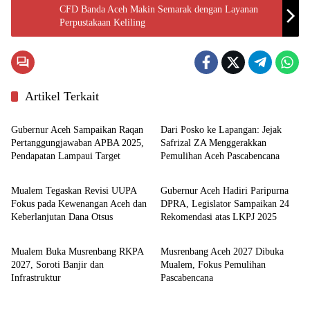
CFD Banda Aceh Makin Semarak dengan Layanan
Perpustakaan Keliling
Artikel Terkait
Aceh
Aceh
Gubernur Aceh Sampaikan Raqan
Dari Posko ke Lapangan: Jejak
Pertanggungjawaban APBA 2025,
Safrizal ZA Menggerakkan
Pendapatan Lampaui Target
Pemulihan Aceh Pascabencana
Aceh
Aceh
Mualem Tegaskan Revisi UUPA
Gubernur Aceh Hadiri Paripurna
Fokus pada Kewenangan Aceh dan
DPRA, Legislator Sampaikan 24
Keberlanjutan Dana Otsus
Rekomendasi atas LKPJ 2025
News
News
Mualem Buka Musrenbang RKPA
Musrenbang Aceh 2027 Dibuka
2027, Soroti Banjir dan
Mualem, Fokus Pemulihan
Infrastruktur
Pascabencana