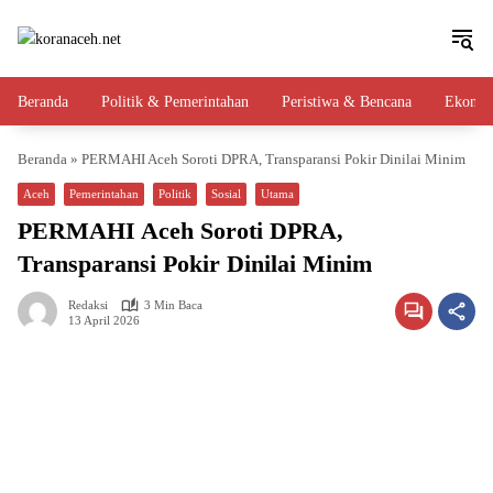
Langsung
ke
konten
Beranda
Politik & Pemerintahan
Peristiwa & Bencana
Ekono
Beranda
»
PERMAHI Aceh Soroti DPRA, Transparansi Pokir Dinilai Minim
Aceh
Pemerintahan
Politik
Sosial
Utama
PERMAHI Aceh Soroti DPRA,
Transparansi Pokir Dinilai Minim
Redaksi
3 Min Baca
13 April 2026