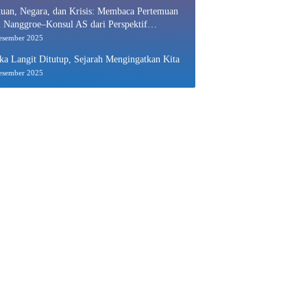
uan, Negara, dan Krisis: Membaca Pertemuan
 Nanggroe–Konsul AS dari Perspektif
nomi Politik
esember 2025
ka Langit Ditutup, Sejarah Mengingatkan Kita
esember 2025