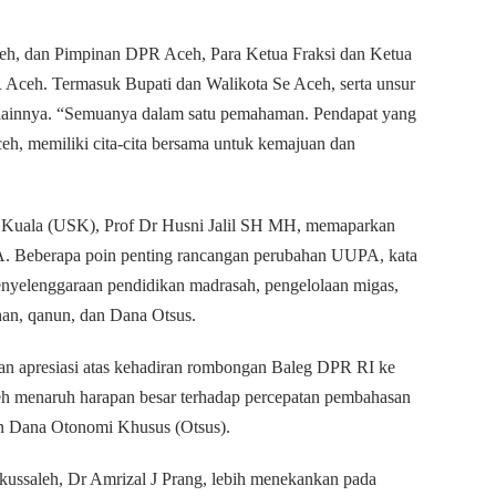
Aceh, dan Pimpinan DPR Aceh, Para Ketua Fraksi dan Ketua
 Aceh. Termasuk Bupati dan Walikota Se Aceh, serta unsur
t lainnya. “Semuanya dalam satu pemahaman. Pendapat yang
eh, memiliki cita-cita bersama untuk kemajuan dan
ah Kuala (USK), Prof Dr Husni Jalil SH MH, memaparkan
PA. Beberapa poin penting rancangan perubahan UUPA, kata
nyelenggaraan pendidikan madrasah, pengelolaan migas,
an, qanun, dan Dana Otsus.
n apresiasi atas kehadiran rombongan Baleg DPR RI ke
h menaruh harapan besar terhadap percepatan pembahasan
an Dana Otonomi Khusus (Otsus).
ikussaleh, Dr Amrizal J Prang, lebih menekankan pada