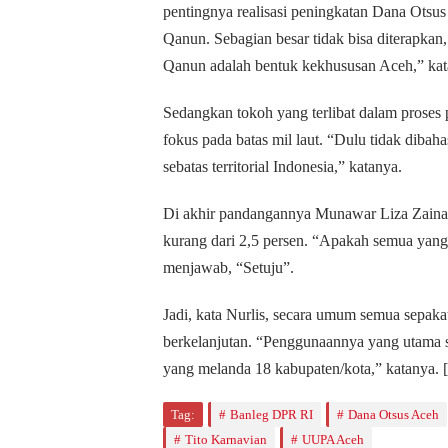
pentingnya realisasi peningkatan Dana Otsus
Qanun. Sebagian besar tidak bisa diterapka
Qanun adalah bentuk kekhususan Aceh,” kat
Sedangkan tokoh yang terlibat dalam prose
fokus pada batas mil laut. “Dulu tidak dibah
sebatas territorial Indonesia,” katanya.
Di akhir pandangannya Munawar Liza Zaina
kurang dari 2,5 persen. “Apakah semua yang
menjawab, “Setuju”.
Jadi, kata Nurlis, secara umum semua sepa
berkelanjutan. “Penggunaannya yang utama s
yang melanda 18 kabupaten/kota,” katanya. [
Tag:
Banleg DPR RI
Dana Otsus Aceh
Tito Karnavian
UUPA Aceh