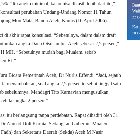
. “Itu angka minimal, kalau bisa dikasih lebih dari itu,”
Bant
Wali
a konsultasi perubahan Undang-Undang Nomor 11 Tahun
Eko
22 D
njong Mon Mata, Banda Aceh, Kamis (16 April 2006).
Keti
18 D
 di akhir rapat konsultasi. “Sebetulnya, dalam dalam draft
tumkan angka Dana Otsus untuk Aceh sebesar 2,5 persen,”
SH MH. “Sebetulnya mudah bagi Mualem, sebab
den RI.”
uru Bicara Pemerintah Aceh, Dr Nurlis Effendi. “Jadi, sejauh
s. Ia menambahkan, soal angka 2,5 persen tersebut tinggal satu
ebab sebelumnya, Mendagri Tito Karnavian mengusulkan
eh ke angka 2 persen.”
si itu berlangsung tanpa perdebatan. Rapat dihadiri oleh 31
h Dr Ahmad Doli Kurnia. Sedangkan Gubernur Mualem
 Fadh) dan Sekretaris Daerah (Sekda) Aceh M Nasir