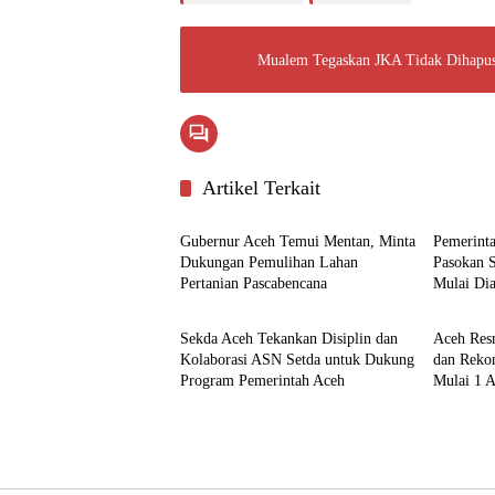
Mualem Tegaskan JKA Tidak Dihapus,
Artikel Terkait
Pemerintahan
Ekonom
Gubernur Aceh Temui Mentan, Minta
Pemerint
Dukungan Pemulihan Lahan
Pasokan 
Pertanian Pascabencana
Mulai Dia
Aceh
Aceh
Sekda Aceh Tekankan Disiplin dan
Aceh Resm
Kolaborasi ASN Setda untuk Dukung
dan Rekon
Program Pemerintah Aceh
Mulai 1 