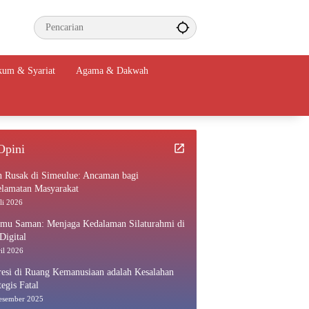
um & Syariat
Agama & Dakwah
Opini
n Rusak di Simeulue: Ancaman bagi
elamatan Masyarakat
li 2026
amu Saman: Menjaga Kedalaman Silaturahmi di
Digital
il 2026
esi di Ruang Kemanusiaan adalah Kesalahan
tegis Fatal
esember 2025