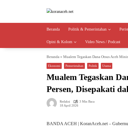
Langsung
ke
konten
Beranda
Politik & Pemerintahan
Peri
Opini & Kolom
Video News / Podcast
Beranda
»
Mualem Tegaskan Dana Otsus Aceh Minima
Ekonomi
Pemerintahan
Politik
Utama
Mualem Tegaskan Dan
Persen, Disepakati d
Redaksi
3 Min Baca
18 April 2026
BANDA ACEH | KoranAceh.net – Gubernur 