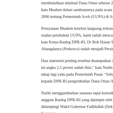
membutuhkan minimal Dana Otsus sebesar 2,5%
kata Mualem dalam sambutannya pada acar
2006 tentang Pemerintah Aceh (UUPA) di A
Pernyataan Mualem tersebut langsung terkunci
usulan perubahan UUPA, kami sudah mencan
kata Ketua Banleg DPR-RI, Dr Bob Hasan 
Abangdanya (Prabowo) sudah menjadi Presi
Dua statement penting tersebut disampaikan J
ini angka 2,5 persen sudah finis,” kata Nurli
tahap lagi yaitu pada Pemerintah Pusat. “S
kepada DPR-RI pengembalian Dana Otsus Ac
Nurlis menggambarkan suasana rapat konsulta
anggota Banleg DPR-RI yang dipimpin ole
didampingi Wakil Gubernur Fadhlullah (Dek