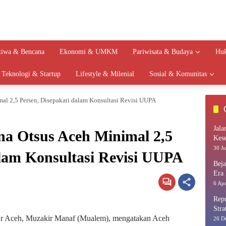
stiwa & Bencana
Ekonomi & UMKM
Pariwisata & Budaya
Huk
Teknologi & Startup
Lifestyle & Milenial
Sosial & Komunitas
l 2,5 Persen, Disepakati dalam Konsultasi Revisi UUPA
Jala
a Otsus Aceh Minimal 2,5
Kes
30 Ju
alam Konsultasi Revisi UUPA
Bej
Era 
6 Apr
Repr
Stra
Aceh, Muzakir Manaf (Mualem), mengatakan Aceh
26 D