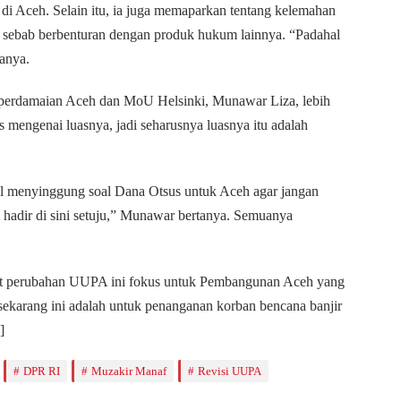
 di Aceh. Selain itu, ia juga memaparkan tentang kelemahan
n, sebab berbenturan dengan produk hukum lainnya. “Padahal
anya.
s perdamaian Aceh dan MoU Helsinki, Munawar Liza, lebih
as mengenai luasnya, jadi seharusnya luasnya itu adalah
l menyinggung soal Dana Otsus untuk Aceh agar jangan
 hadir di sini setuju,” Munawar bertanya. Semuanya
kat perubahan UUPA ini fokus untuk Pembangunan Aceh yang
ekarang ini adalah untuk penanganan korban bencana banjir
]
DPR RI
Muzakir Manaf
Revisi UUPA