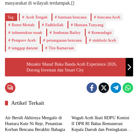
masyarakat di wilayah terdampak.[]
Tag:
Aceh Tengah
bantuan bencana
bencana Aceh
Bener Meriah
Fadhlullah
Huntara Tunyang
infrastruktur rusak
Jembatan Bailey
Kemendagri
Pemprov Aceh
penanganan bencana
sinkhole Aceh
tanggap darurat
Tito Karnavian
Muzakir Manaf Buka Banda Aceh Experience 2026,
Dorong Investasi dan Smart City
Artikel Terkait
Aceh
Nasional
Air Bersih Akhirnya Mengalir di
Wagub Aceh Ikuti RDPU Komisi
Huntara Kute Ni Reje, Penantian
II DPR RI Bahas Remunerasi
Korban Bencana Berakhir Bahagia
Kepala Daerah dan Peningkatan
Aceh
Aceh
PAD