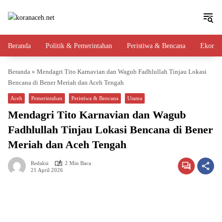
Langsung
ke
konten
Beranda
Politik & Pemerintahan
Peristiwa & Bencana
Ekono
Beranda
»
Mendagri Tito Karnavian dan Wagub Fadhlullah Tinjau Lokasi
Bencana di Bener Meriah dan Aceh Tengah
Aceh
Pemerintahan
Peristiwa & Bencana
Utama
Mendagri Tito Karnavian dan Wagub
Fadhlullah Tinjau Lokasi Bencana di Bener
Meriah dan Aceh Tengah
Redaksi
2 Min Baca
21 April 2026