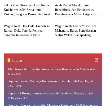
Sekda Aceh Tekankan Disiplin dan
Aceh Resmi Masuki Fase
Kolaborasi ASN Setda untuk
Rehabilitasi dan Rekonstruksi
Dukung Program Pemerintah Aceh
Pascabencana Mulai 1 Agustus
Aceh
Aceh
2026
Wagub Aceh Dek Fadh Takziah ke
Wagub Aceh Temui Yusril Ihza
Rumah Duka Ibunda Pemred
Mahendra, Bahas Penyelesaian
Serambi Indonesia di Pidie
Status Wakaf Blangpadang
Opini
Jalan Rusak di Simeulue: Ancaman bagi Keselamatan Masyarakat
30 Juli 2026
Bejamu Saman: Menjaga Kedalaman Silaturahmi di Era Digital
6 April 2026
Represi di Ruang Kemanusiaan adalah Kesalahan Strategis Fatal
26 Desember 2025
Bantuan, Negara, dan Krisis: Membaca Pertemuan Wali Nanggroe–