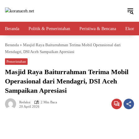
Langsung
ke
konten
Beranda
Politik & Pemerintahan
Peristiwa & Bencana
Ekono
Beranda
»
Masjid Raya Baiturrahman Terima Mobil Operasional dari
Mendagri, DSI Aceh Sampaikan Apresiasi
Pemerintahan
Masjid Raya Baiturrahman Terima Mobil
Operasional dari Mendagri, DSI Aceh
Sampaikan Apresiasi
Redaksi
2 Min Baca
20 April 2026