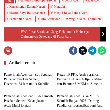
Tag:
bantuan mobil operasional
berita Aceh
DSI Aceh
Kementerian Dalam Negeri
Marzuki
Masjid Raya Baiturrahman
Masjid Raya Banda Aceh
Pemerintah Aceh
Tito Karnavian
Wagub Aceh Fadhlullah
PWI Pusat Serahkan Uang Duka untuk Keluarga
Zulmansyah Sekedang di Pekanbaru
Artikel Terkait
Pemerintahan
Aceh
Pemerintah Aceh dan SBI Sepakat
Ketua TP PKK Aceh Serahkan
Percepat Pasokan Semen,
Bantuan Bufferstok Rp2,2 Miliar
Distribusi 24 Jam untuk Stabilkan
dan Bantuan UMKM di Simeulu
Ekonomi
Pemerintahan
Harga
Pemerintah Aceh dan SBA Tambah
Pemerintah Aceh Buka MPLS
Pasokan Semen, Kelangkaan di
Sekolah Rakyat 2026, Dorong
Aceh Mulai Diatasi
Pendidikan Berkualitas bagi Anak
Nasional
Ekonomi