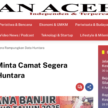
Peristiwa & Bencana
Ekonomi & UMKM
Pariwisata & Budaya
Video News / Podcast
Teknologi & Startup
Lifestyle & Mileni
gera Rampungkan Data Huntara
Jal
Minta Camat Segera
Kes
30 J
Huntara
Bej
Sil
6 Ap
Rep
Kes
26 