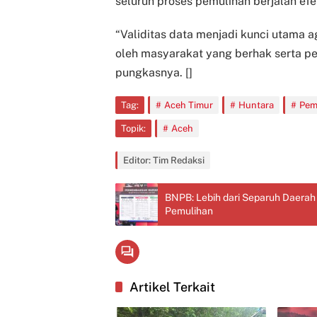
seluruh proses pemulihan berjalan efek
“Validitas data menjadi kunci utama 
oleh masyarakat yang berhak serta p
pungkasnya. []
Tag:
Aceh Timur
Huntara
Pem
Topik:
Aceh
Editor: Tim Redaksi
BNPB: Lebih dari Separuh Daera
Pemulihan
Artikel Terkait