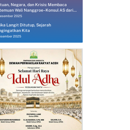
tuan, Negara, dan Krisis: Membaca
temuan Wali Nanggroe–Konsul AS dari
spektif Ekonomi Politik
Desember 2025
ika Langit Ditutup, Sejarah
gingatkan Kita
esember 2025