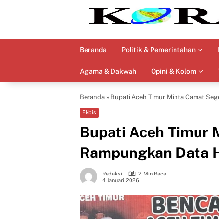
Langsung
ke
konten
Beranda
Politik & Pemerintahan
Agama & Dakwah
Opini & Kolom
Beranda
»
Bupati Aceh Timur Minta Camat Se
Ekbis
Bupati Aceh Timur 
Rampungkan Data 
Redaksi
2 Min Baca
4 Januari 2026