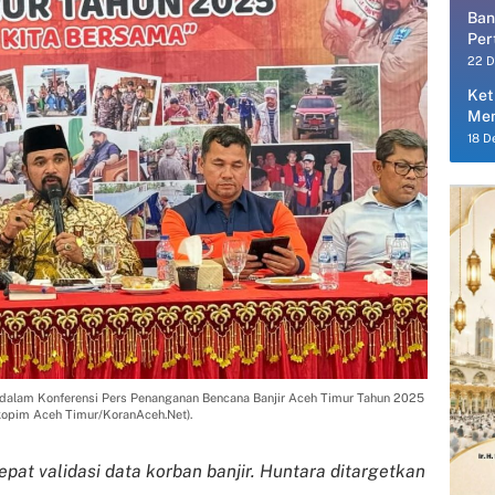
Ban
Per
Per
22 
Ket
Men
18 D
) dalam Konferensi Pers Penanganan Bencana Banjir Aceh Timur Tahun 2025
rokopim Aceh Timur/KoranAceh.Net).
pat validasi data korban banjir. Huntara ditargetkan