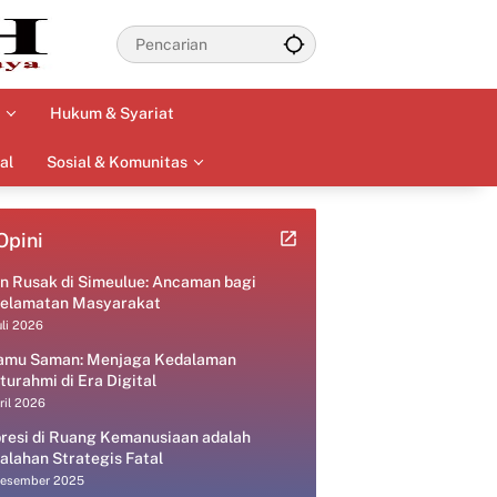
Hukum & Syariat
al
Sosial & Komunitas
Opini
an Rusak di Simeulue: Ancaman bagi
elamatan Masyarakat
uli 2026
amu Saman: Menjaga Kedalaman
aturahmi di Era Digital
ril 2026
resi di Ruang Kemanusiaan adalah
alahan Strategis Fatal
Desember 2025