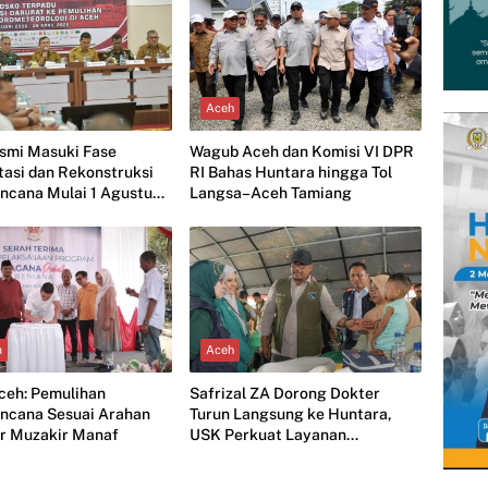
Aceh
smi Masuki Fase
Wagub Aceh dan Komisi VI DPR
tasi dan Rekonstruksi
RI Bahas Huntara hingga Tol
ncana Mulai 1 Agustus
Langsa–Aceh Tamiang
a
Aceh
ceh: Pemulihan
Safrizal ZA Dorong Dokter
ncana Sesuai Arahan
Turun Langsung ke Huntara,
r Muzakir Manaf
USK Perkuat Layanan
Kesehatan Penyintas Banjir
Aceh Tamiang