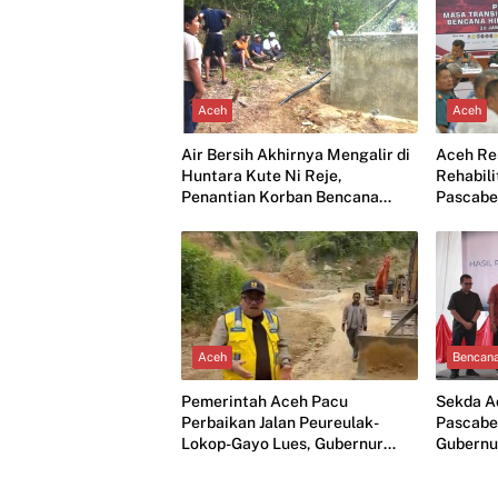
Aceh
Aceh
Air Bersih Akhirnya Mengalir di
Aceh Re
Huntara Kute Ni Reje,
Rehabili
Penantian Korban Bencana
Pascabe
Berakhir Bahagia
2026
Aceh
Bencan
Pemerintah Aceh Pacu
Sekda A
Perbaikan Jalan Peureulak-
Pascabe
Lokop-Gayo Lues, Gubernur
Gubernu
Mualem Minta Progres
Dipantau Langsung