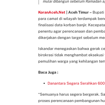
mulai dibangun sebelum Ramadan ag
KoranAceh.Net
| Aceh Timur –
Bupati
para camat di wilayah terdampak be
finalisasi data korban banjir. Kecepata
penentu agar perencanaan dan pemba
dikerjakan dengan target sebelum me
Iskandar menegaskan bahwa gerak cepa
birokrasi tidak menghambat eksekusi f
pemulihan warga yang kehilangan temp
Baca Juga :
Danantara Segera Serahkan 600
“Semuanya harus segera bergerak. Sa
proses perencanaan pembangunan hun