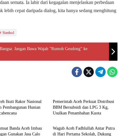
bedaan semata. Ia lahir dari kegagalan menjelaskan perbedaan
ak lebih cepat daripada dialog, kita hanya sedang menghitung
Simbol
 Bangsa: Jangan Bawa Wajah “Rumoh Geudong” ke
Aceh
eh Ikuti Rakor Nasional
Pemerintah Aceh Perkuat Distribusi
an Pembangunan Hunian
BBM Bersubsidi dan LPG 3 Kg,
cabencana
Usulkan Penambahan Kuota
Aceh
amsat Banda Aceh Imbau
Wagub Aceh Fadhlullah Antar Putra
ngan Gunakan Jasa Calo
di Hari Pertama Sekolah, Dukung