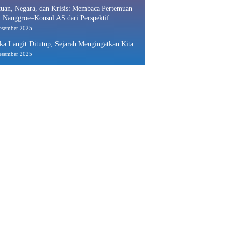
uan, Negara, dan Krisis: Membaca Pertemuan
 Nanggroe–Konsul AS dari Perspektif
nomi Politik
esember 2025
ka Langit Ditutup, Sejarah Mengingatkan Kita
esember 2025