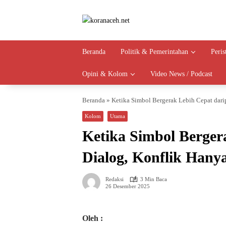
Langsung
ke
konten
Beranda
Politik & Pemerintahan
Peri
Opini & Kolom
Video News / Podcast
Beranda
»
Ketika Simbol Bergerak Lebih Cepat dar
Kolom
Utama
Ketika Simbol Berger
Dialog, Konflik Han
Redaksi
3 Min Baca
26 Desember 2025
Oleh :