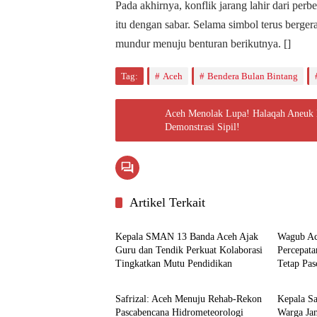
Pada akhirnya, konflik jarang lahir dari per
itu dengan sabar. Selama simbol terus berger
mundur menuju benturan berikutnya. []
Tag:
Aceh
Bendera Bulan Bintang
Aceh Menolak Lupa! Halaqah Aneuk
Demonstrasi Sipil!
Artikel Terkait
Aceh
Aceh
Kepala SMAN 13 Banda Aceh Ajak
Wagub Ac
Guru dan Tendik Perkuat Kolaborasi
Percepat
Tingkatkan Mutu Pendidikan
Tetap Pas
Aceh
Aceh
Safrizal: Aceh Menuju Rehab-Rekon
Kepala S
Pascabencana Hidrometeorologi
Warga Ja