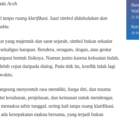
anda Aceh
Bant
Wali
Eko
22 D
i tanpa ruang klarifikasi. Saat simbol didahulukan dan
aktu.
Keti
18 D
t yang majemuk dan sarat sejarah, simbol bukan sekadar
, sekaligus harapan. Bendera, seragam, slogan, atau gestur
paui bentuk fisiknya. Namun justru karena kekuatan itulah,
bih cepat daripada dialog. Pada titik itu, konflik tidak lagi
waktu.
angsung menyentuh rasa memiliki, harga diri, dan trauma
tut kesabaran, penjelasan, dan kemauan untuk mendengar,
emaksa tafsir tunggal, sering kali tanpa ruang klarifikasi.
 ada kesepakatan makna bersama, yang terjadi bukan