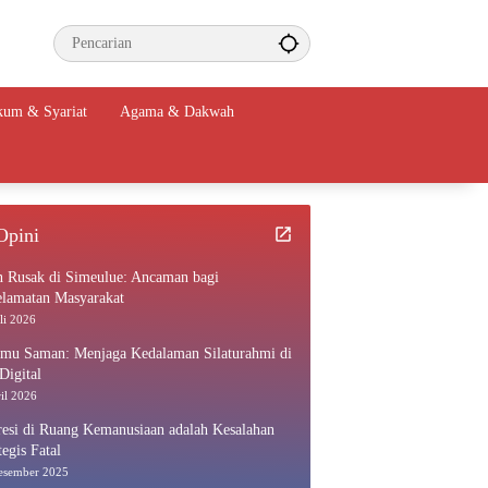
um & Syariat
Agama & Dakwah
Opini
n Rusak di Simeulue: Ancaman bagi
elamatan Masyarakat
li 2026
amu Saman: Menjaga Kedalaman Silaturahmi di
Digital
il 2026
esi di Ruang Kemanusiaan adalah Kesalahan
tegis Fatal
esember 2025