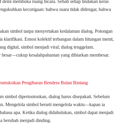
 demi membuka ruang bicara. Sebab setiap tindakan keras
mengukuhkan kecurigaan: bahwa suara tidak didengar, bahwa
rakan simbol tanpa menyertakan kedalaman dialog. Potongan
a klarifikasi. Emosi kolektif terbangun dalam hitungan menit,
ng digital, simbol menjadi viral; dialog tenggelam.
tor besar—cukup kesalahpahaman yang dibiarkan membesar.
truksikan Pengibaran Bendera Bulan Bintang
lum simbol dipertontonkan, dialog harus disepakati. Sebelum
gun. Mengelola simbol berarti mengelola waktu—kapan ia
bahasa apa. Ketika dialog didahulukan, simbol dapat menjadi
ia berubah menjadi dinding.