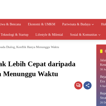
stiwa & Bencana
Ekonomi & UMKM
Pariwisata & Budaya
Huk
Teknologi & Startup
Lifestyle & Milenial
Sosial & Komunitas
ipada Dialog, Konflik Hanya Menunggu Waktu
Jala
ak Lebih Cepat daripada
Kes
30 Ju
ya Menunggu Waktu
Bej
Era 
6 Apr
Repr
Stra
26 D