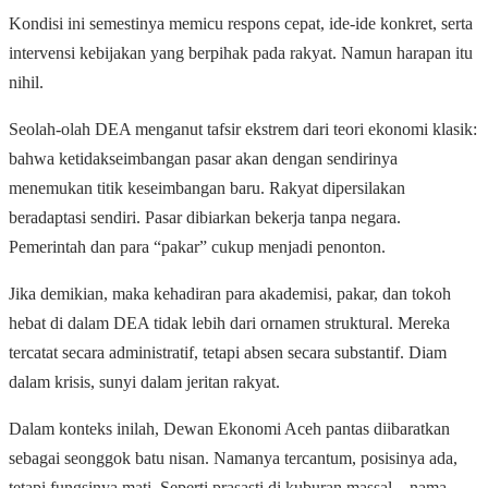
Kondisi ini semestinya memicu respons cepat, ide-ide konkret, serta
intervensi kebijakan yang berpihak pada rakyat. Namun harapan itu
nihil.
Seolah-olah DEA menganut tafsir ekstrem dari teori ekonomi klasik:
bahwa ketidakseimbangan pasar akan dengan sendirinya
menemukan titik keseimbangan baru. Rakyat dipersilakan
beradaptasi sendiri. Pasar dibiarkan bekerja tanpa negara.
Pemerintah dan para “pakar” cukup menjadi penonton.
Jika demikian, maka kehadiran para akademisi, pakar, dan tokoh
hebat di dalam DEA tidak lebih dari ornamen struktural. Mereka
tercatat secara administratif, tetapi absen secara substantif. Diam
dalam krisis, sunyi dalam jeritan rakyat.
Dalam konteks inilah, Dewan Ekonomi Aceh pantas diibaratkan
sebagai seonggok batu nisan. Namanya tercantum, posisinya ada,
tetapi fungsinya mati. Seperti prasasti di kuburan massal—nama-