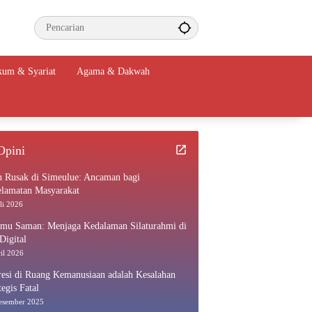
um & Syariat
Agama & Dakwah
Opini
n Rusak di Simeulue: Ancaman bagi
elamatan Masyarakat
li 2026
amu Saman: Menjaga Kedalaman Silaturahmi di
Digital
il 2026
esi di Ruang Kemanusiaan adalah Kesalahan
tegis Fatal
esember 2025