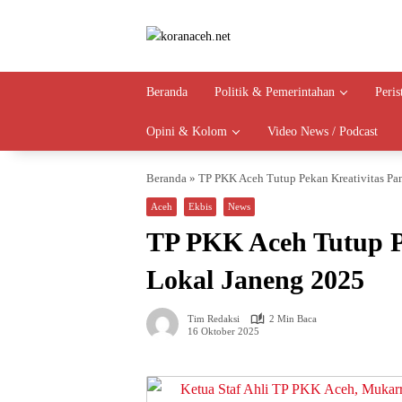
Langsung
ke
konten
Beranda
Politik & Pemerintahan
Peri
Opini & Kolom
Video News / Podcast
Beranda
»
TP PKK Aceh Tutup Pekan Kreativitas Pa
Aceh
Ekbis
News
TP PKK Aceh Tutup P
Lokal Janeng 2025
Tim Redaksi
2 Min Baca
16 Oktober 2025