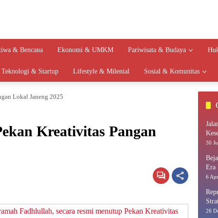
stiwa & Bencana
Ekonomi & UMKM
Pariwisata & Budaya
Huk
Teknologi & Startup
Lifestyle & Milenial
Sosial & Komunitas
ngan Lokal Janeng 2025
Jala
ekan Kreativitas Pangan
Kes
30 Ju
Bej
Era 
6 Apr
Repr
Stra
26 D