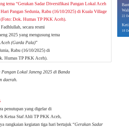
Bant
Wali
Eko
22 D
Keti
adhlullah, secara resmi
18 D
aneng 2025 yang mengusung tema
 Aceh (Garda Pala)
”
unia, Rabu (16/10/2025) di
Dok. Humas TP PKK Aceh).
 Pangan Lokal Janeng 2025 di Banda
an daerah.
5
ra penutupan yang digelar di
leh Ketua Staf Ahli TP PKK Aceh,
a rangkaian kegiatan tiga hari bertajuk “
Gerakan Sadar