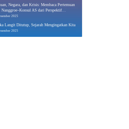
uan, Negara, dan Krisis: Membaca Pertemuan
 Nanggroe–Konsul AS dari Perspektif
nomi Politik
esember 2025
ka Langit Ditutup, Sejarah Mengingatkan Kita
esember 2025