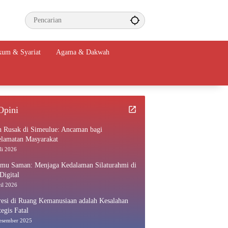
um & Syariat
Agama & Dakwah
Opini
n Rusak di Simeulue: Ancaman bagi
elamatan Masyarakat
li 2026
amu Saman: Menjaga Kedalaman Silaturahmi di
Digital
il 2026
esi di Ruang Kemanusiaan adalah Kesalahan
tegis Fatal
esember 2025