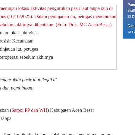
Bant
Wali
Eko
22 D
Keti
au lokasi aktivitas
18 D
 pesisir Kecamatan
injauan itu, petugas
beroperasi sebelum akhirnya
engerukan pasir laut ilegal di
an dan pembinaan.
sbah (
Satpol PP dan WH
) Kabupaten Aceh Besar
 tanpa
. Tindakan itu dilakukan setelah petugas menerima laporan