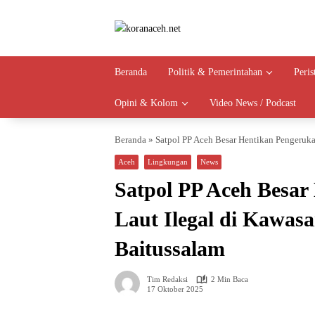
Langsung
ke
konten
Beranda
Politik & Pemerintahan
Peri
Opini & Kolom
Video News / Podcast
Beranda
»
Satpol PP Aceh Besar Hentikan Pengerukan
Aceh
Lingkungan
News
Satpol PP Aceh Besar
Laut Ilegal di Kawas
Baitussalam
Tim Redaksi
2 Min Baca
17 Oktober 2025