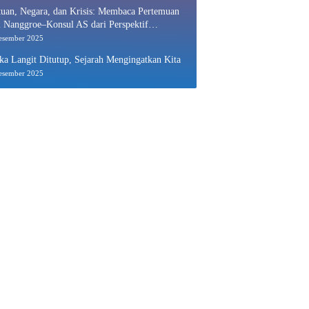
uan, Negara, dan Krisis: Membaca Pertemuan
 Nanggroe–Konsul AS dari Perspektif
nomi Politik
esember 2025
ka Langit Ditutup, Sejarah Mengingatkan Kita
esember 2025