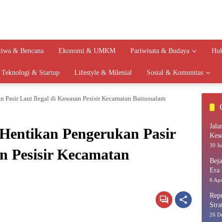
stiwa & Bencana
Ekonomi & UMKM
Pariwisata & Budaya
Huk
Teknologi & Startup
Lifestyle & Milenial
Sosial & Komunitas
 Pasir Laut Ilegal di Kawasan Pesisir Kecamatan Baitussalam
Jala
 Hentikan Pengerukan Pasir
Kes
30 Ju
an Pesisir Kecamatan
Bej
Era 
6 Apr
Repr
Stra
26 D