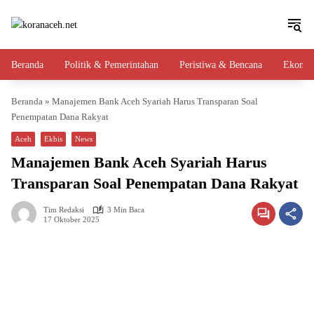
Langsung
ke
konten
Beranda
Politik & Pemerintahan
Peristiwa & Bencana
Ekono
Beranda
»
Manajemen Bank Aceh Syariah Harus Transparan Soal
Penempatan Dana Rakyat
Aceh
Ekbis
News
Manajemen Bank Aceh Syariah Harus
Transparan Soal Penempatan Dana Rakyat
Tim Redaksi
3 Min Baca
17 Oktober 2025