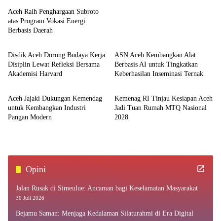
Aceh Raih Penghargaan Subroto
atas Program Vokasi Energi
Berbasis Daerah
Aceh
Aceh
Disdik Aceh Dorong Budaya Kerja
ASN Aceh Kembangkan Alat
Disiplin Lewat Refleksi Bersama
Berbasis AI untuk Tingkatkan
Akademisi Harvard
Keberhasilan Inseminasi Ternak
Aceh
Aceh
Aceh Jajaki Dukungan Kemendag
Kemenag RI Tinjau Kesiapan Aceh
untuk Kembangkan Industri
Jadi Tuan Rumah MTQ Nasional
Pangan Modern
2028
Opini
Jalan Rusak di Simeulue: Ancaman bagi Keselamatan Masyarakat
30 Juli 2026
Bejamu Saman: Menjaga Kedalaman Silaturahmi di Era Digital