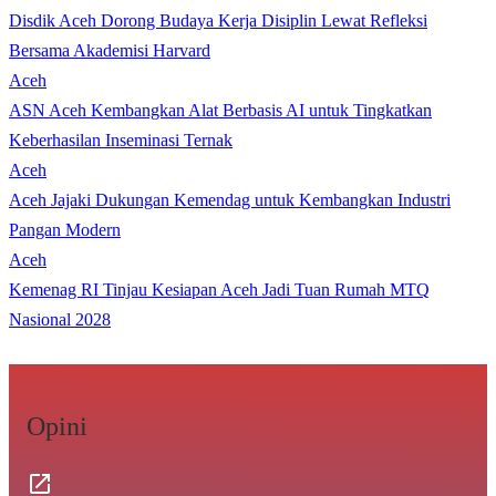
Disdik Aceh Dorong Budaya Kerja Disiplin Lewat Refleksi
Bersama Akademisi Harvard
Aceh
ASN Aceh Kembangkan Alat Berbasis AI untuk Tingkatkan
Keberhasilan Inseminasi Ternak
Aceh
Aceh Jajaki Dukungan Kemendag untuk Kembangkan Industri
Pangan Modern
Aceh
Kemenag RI Tinjau Kesiapan Aceh Jadi Tuan Rumah MTQ
Nasional 2028
Opini