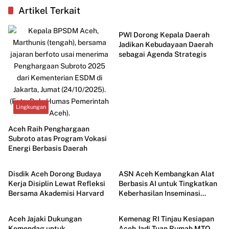
Artikel Terkait
Budaya
PWI Dorong Kepala Daerah
Jadikan Kebudayaan Daerah
sebagai Agenda Strategis
Lingkungan
Aceh Raih Penghargaan
Subroto atas Program Vokasi
Energi Berbasis Daerah
Aceh
Aceh
Disdik Aceh Dorong Budaya
ASN Aceh Kembangkan Alat
Kerja Disiplin Lewat Refleksi
Berbasis AI untuk Tingkatkan
Bersama Akademisi Harvard
Keberhasilan Inseminasi
Aceh
Aceh
Ternak
Aceh Jajaki Dukungan
Kemenag RI Tinjau Kesiapan
Kemendag untuk
Aceh Jadi Tuan Rumah MTQ