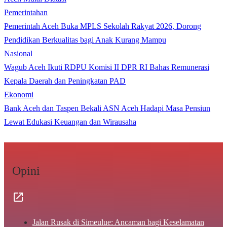
Pemerintahan
Pemerintah Aceh Buka MPLS Sekolah Rakyat 2026, Dorong
Pendidikan Berkualitas bagi Anak Kurang Mampu
Nasional
Wagub Aceh Ikuti RDPU Komisi II DPR RI Bahas Remunerasi
Kepala Daerah dan Peningkatan PAD
Ekonomi
Bank Aceh dan Taspen Bekali ASN Aceh Hadapi Masa Pensiun
Lewat Edukasi Keuangan dan Wirausaha
Opini
Jalan Rusak di Simeulue: Ancaman bagi Keselamatan