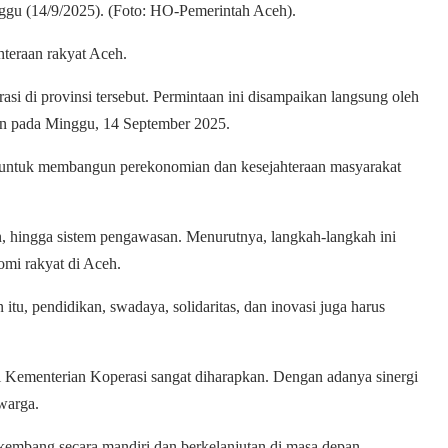
ggu (14/9/2025). (Foto: HO-Pemerintah Aceh).
hteraan rakyat Aceh.
i di provinsi tersebut. Permintaan ini disampaikan langsung oleh
tan pada Minggu, 14 September 2025.
 untuk membangun perekonomian dan kesejahteraan masyarakat
, hingga sistem pengawasan. Menurutnya, langkah-langkah ini
omi rakyat di Aceh.
u, pendidikan, swadaya, solidaritas, dan inovasi juga harus
i Kementerian Koperasi sangat diharapkan. Dengan adanya sinergi
warga.
rkembang secara mandiri dan berkelanjutan di masa depan.