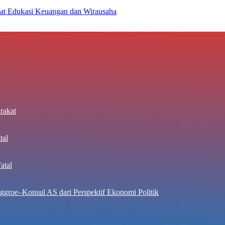
at Edukasi Keuangan dan Wirausaha
rakat
tal
atal
ggroe–Konsul AS dari Perspektif Ekonomi Politik