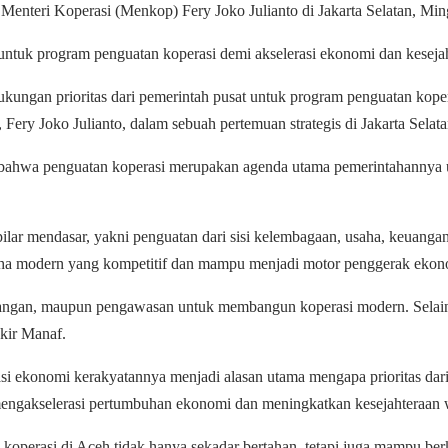
teri Koperasi (Menkop) Fery Joko Julianto di Jakarta Selatan, Min
 untuk program penguatan koperasi demi akselerasi ekonomi dan keseja
ungan prioritas dari pemerintah pusat untuk program penguatan koperas
ery Joko Julianto, dalam sebuah pertemuan strategis di Jakarta Sela
 bahwa penguatan koperasi merupakan agenda utama pemerintahannya
r mendasar, yakni penguatan dari sisi kelembagaan, usaha, keuangan
usaha modern yang kompetitif dan mampu menjadi motor penggerak ekon
euangan, maupun pengawasan untuk membangun koperasi modern. Selain it
akir Manaf.
i ekonomi kerakyatannya menjadi alasan utama mengapa prioritas dar
t mengakselerasi pertumbuhan ekonomi dan meningkatkan kesejahteraan 
 koperasi di Aceh tidak hanya sekadar bertahan, tetapi juga mampu be