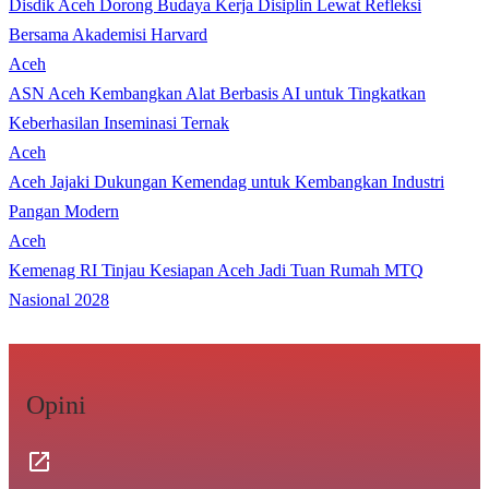
Disdik Aceh Dorong Budaya Kerja Disiplin Lewat Refleksi
Bersama Akademisi Harvard
Aceh
ASN Aceh Kembangkan Alat Berbasis AI untuk Tingkatkan
Keberhasilan Inseminasi Ternak
Aceh
Aceh Jajaki Dukungan Kemendag untuk Kembangkan Industri
Pangan Modern
Aceh
Kemenag RI Tinjau Kesiapan Aceh Jadi Tuan Rumah MTQ
Nasional 2028
Opini