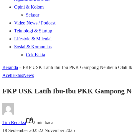
Opini & Kolom
Selasar
Video News / Podcast
Teknologi & Startup
Lifestyle & Milenial
Sosial & Komunitas
Cek Fakta
Beranda
»
FKP USK Latih Ibu-Ibu PKK Gampong Neuheun Olah Ikan 
Aceh
Ekbis
News
FKP USK Latih Ibu-Ibu PKK Gampong Neu
Tim Redaksi
2 min baca
18 September 2025
22 November 2025