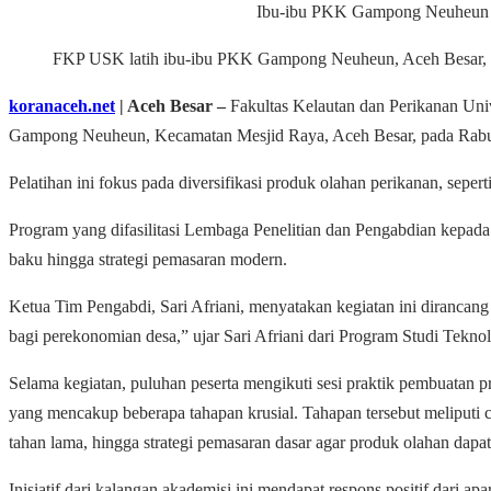
Ibu-ibu PKK Gampong Neuheun t
FKP USK latih ibu-ibu PKK Gampong Neuheun, Aceh Besar, un
koranaceh.net
| Aceh Besar
–
Fakultas Kelautan dan Perikanan Un
Gampong Neuheun, Kecamatan Mesjid Raya, Aceh Besar, pada Rabu
Pelatihan ini fokus pada diversifikasi produk olahan perikanan, seper
Program yang difasilitasi Lembaga Penelitian dan Pengabdian kepad
baku hingga strategi pemasaran modern.
Ketua Tim Pengabdi, Sari Afriani, menyatakan kegiatan ini dirancang
bagi perekonomian desa,” ujar Sari Afriani dari Program Studi Tekn
Selama kegiatan, puluhan peserta mengikuti sesi praktik pembuatan 
yang mencakup beberapa tahapan krusial. Tahapan tersebut meliputi 
tahan lama, hingga strategi pemasaran dasar agar produk olahan dapa
Inisiatif dari kalangan akademisi ini mendapat respons positif dar