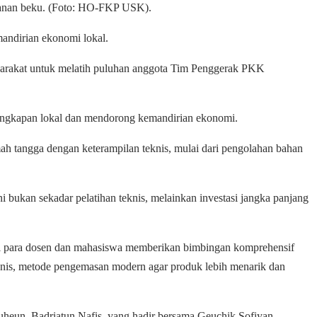
anan beku. (Foto: HO-FKP USK).
andirian ekonomi lokal.
arakat untuk melatih puluhan anggota Tim Penggerak PKK
 tangkapan lokal dan mendorong kemandirian ekonomi.
h tangga dengan keterampilan teknis, mulai dari pengolahan bahan
ni bukan sekadar pelatihan teknis, melainkan investasi jangka panjang
dari para dosen dan mahasiswa memberikan bimbingan komprehensif
ienis, metode pengemasan modern agar produk lebih menarik dan
uheun, Badriatun Nafis, yang hadir bersama Geuchik Sofiyan,