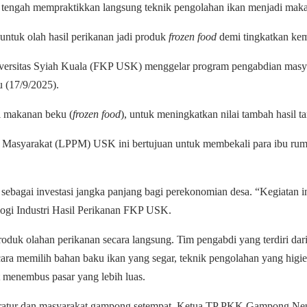
engah mempraktikkan langsung teknik pengolahan ikan menjadi mak
tuk olah hasil perikanan jadi produk
frozen food
demi tingkatkan kem
iversitas Syiah Kuala (FKP USK) menggelar program pengabdian masy
 (17/9/2025).
ti makanan beku (
frozen food
), untuk meningkatkan nilai tambah hasil
a Masyarakat (LPPM) USK ini bertujuan untuk membekali para ibu ruma
 sebagai investasi jangka panjang bagi perekonomian desa. “
Kegiatan i
ologi Industri Hasil Perikanan FKP USK.
produk olahan perikanan secara langsung. Tim pengabdi yang terdiri 
cara memilih bahan baku ikan yang segar, teknik pengolahan yang hig
t menembus pasar yang lebih luas.
i aparatur dan masyarakat gampong setempat. Ketua TP PKK Gampong Ne