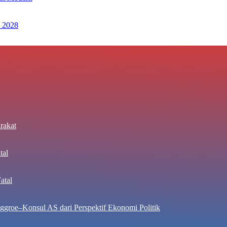
 2028
rakat
tal
atal
ggroe–Konsul AS dari Perspektif Ekonomi Politik