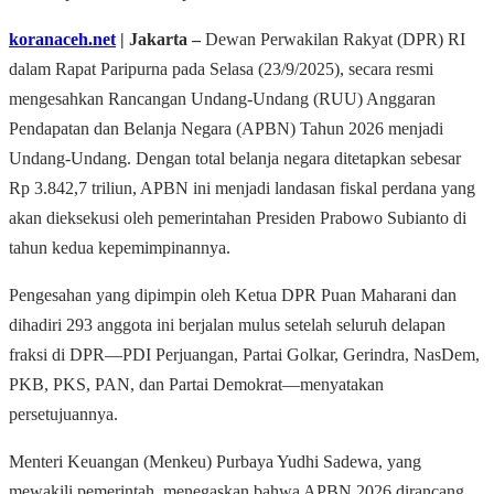
koranaceh.net
| Jakarta –
Dewan Perwakilan Rakyat (DPR) RI
dalam Rapat Paripurna pada Selasa (23/9/2025), secara resmi
mengesahkan Rancangan Undang-Undang (RUU) Anggaran
Pendapatan dan Belanja Negara (APBN) Tahun 2026 menjadi
Undang-Undang. Dengan total belanja negara ditetapkan sebesar
Rp 3.842,7 triliun, APBN ini menjadi landasan fiskal perdana yang
akan dieksekusi oleh pemerintahan Presiden Prabowo Subianto di
tahun kedua kepemimpinannya.
Pengesahan yang dipimpin oleh Ketua DPR Puan Maharani dan
dihadiri 293 anggota ini berjalan mulus setelah seluruh delapan
fraksi di DPR—PDI Perjuangan, Partai Golkar, Gerindra, NasDem,
PKB, PKS, PAN, dan Partai Demokrat—menyatakan
persetujuannya.
Menteri Keuangan (Menkeu) Purbaya Yudhi Sadewa, yang
mewakili pemerintah, menegaskan bahwa APBN 2026 dirancang