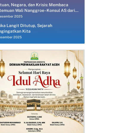
tuan, Negara, dan Krisis: Membaca
temuan Wali Nanggroe–Konsul AS dari
spektif Ekonomi Politik
Desember 2025
ika Langit Ditutup, Sejarah
gingatkan Kita
esember 2025