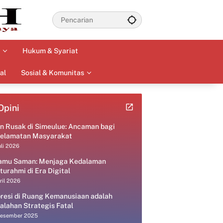
Hukum & Syariat
al
Sosial & Komunitas
Opini
an Rusak di Simeulue: Ancaman bagi
elamatan Masyarakat
uli 2026
amu Saman: Menjaga Kedalaman
aturahmi di Era Digital
ril 2026
resi di Ruang Kemanusiaan adalah
alahan Strategis Fatal
Desember 2025