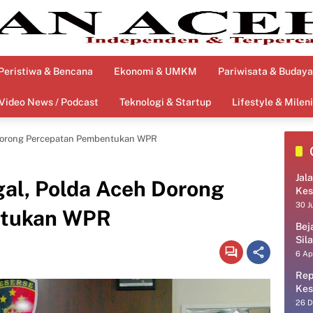
Peristiwa & Bencana
Ekonomi & UMKM
Pariwisata & Budaya
Video News / Podcast
Teknologi & Startup
Lifestyle & Mileni
 Dorong Percepatan Pembentukan WPR
Jal
al, Polda Aceh Dorong
Kes
30 J
ntukan WPR
Bej
Sil
6 Ap
Rep
Kes
26 