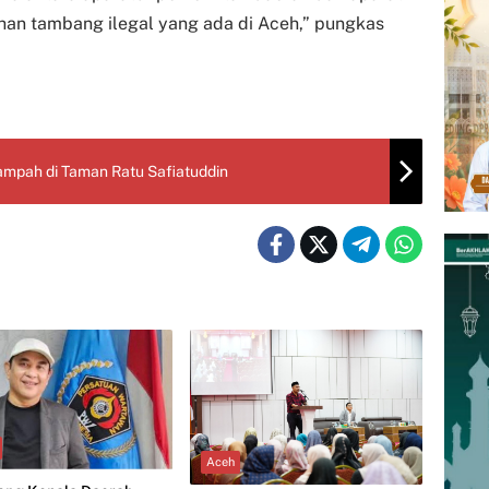
han tambang ilegal yang ada di Aceh,” pungkas
mpah di Taman Ratu Safiatuddin
Aceh