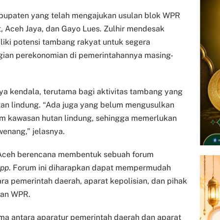
 kabupaten yang telah mengajukan usulan blok WPR
at, Aceh Jaya, dan Gayo Lues. Zulhir mendesak
iki potensi tambang rakyat untuk segera
gian perekonomian di pemerintahannya masing-
a kendala, terutama bagi aktivitas tambang yang
tan lindung. “Ada juga yang belum mengusulkan
am kawasan hutan lindung, sehingga memerlukan
wenang,” jelasnya.
da Aceh berencana membentuk sebuah forum
pp
. Forum ini diharapkan dapat mempermudah
ra pemerintah daerah, aparat kepolisian, dan pihak
lan WPR.
ama antara aparatur pemerintah daerah dan aparat