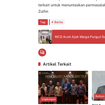
terkait untuk menuntaskan permasala
Zulhir.
Tag:
Berita
WCD Aceh Ajak Warga Pungut Sa
Artikel Terkait
Budaya
Lingkungan