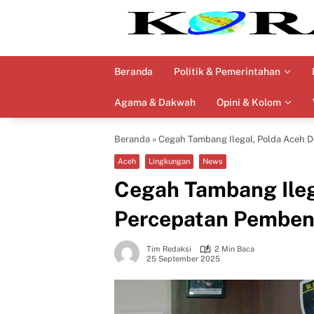
Langsung
ke
konten
Beranda
Politik & Pemerintahan
Agama & Dakwah
Opini & Kolom
Beranda
»
Cegah Tambang Ilegal, Polda Aceh
Aceh
Lingkungan
News
Cegah Tambang Ileg
Percepatan Pembe
Tim Redaksi
2 Min Baca
25 September 2025