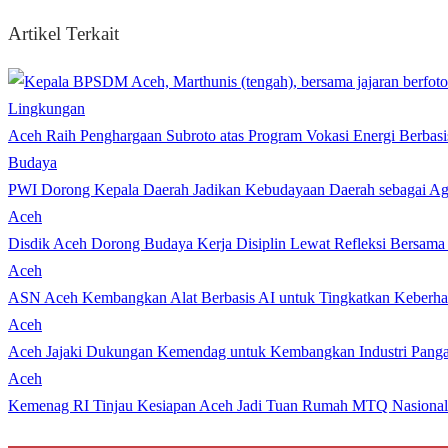
Artikel Terkait
Lingkungan
Aceh Raih Penghargaan Subroto atas Program Vokasi Energi Berbasi
Budaya
PWI Dorong Kepala Daerah Jadikan Kebudayaan Daerah sebagai Age
Aceh
Disdik Aceh Dorong Budaya Kerja Disiplin Lewat Refleksi Bersama
Aceh
ASN Aceh Kembangkan Alat Berbasis AI untuk Tingkatkan Keberhas
Aceh
Aceh Jajaki Dukungan Kemendag untuk Kembangkan Industri Pang
Aceh
Kemenag RI Tinjau Kesiapan Aceh Jadi Tuan Rumah MTQ Nasional