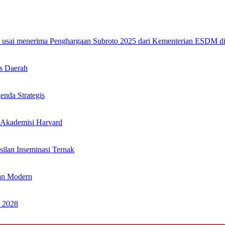
s Daerah
nda Strategis
 Akademisi Harvard
ilan Inseminasi Ternak
an Modern
 2028