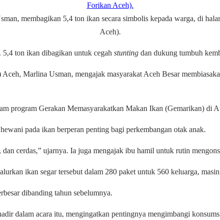
man, membagikan 5,4 ton ikan secara simbolis kepada warga, di hal
Aceh).
 5,4 ton ikan dibagikan untuk cegah
stunting
dan dukung tumbuh kem
) Aceh, Marlina Usman, mengajak masyarakat Aceh Besar membiasa
dalam program Gerakan Memasyarakatkan Makan Ikan (Gemarikan) di A
ewani pada ikan berperan penting bagi perkembangan otak anak.
an cerdas,” ujarnya. Ia juga mengajak ibu hamil untuk rutin mengons
urkan ikan segar tersebut dalam 280 paket untuk 560 keluarga, masi
rbesar dibanding tahun sebelumnya.
hadir dalam acara itu, mengingatkan pentingnya mengimbangi konsumsi