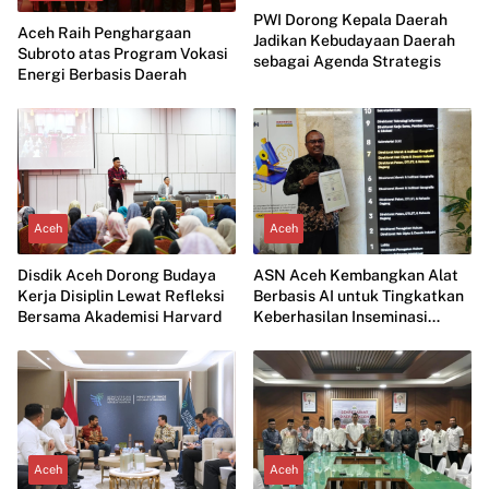
PWI Dorong Kepala Daerah
Aceh Raih Penghargaan
Jadikan Kebudayaan Daerah
Subroto atas Program Vokasi
sebagai Agenda Strategis
Energi Berbasis Daerah
Aceh
Aceh
Disdik Aceh Dorong Budaya
ASN Aceh Kembangkan Alat
Kerja Disiplin Lewat Refleksi
Berbasis AI untuk Tingkatkan
Bersama Akademisi Harvard
Keberhasilan Inseminasi
Ternak
Aceh
Aceh