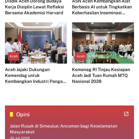
Disdik Aceh Dorong Budaya
ASN Aceh Kembangkan Alat
Kerja Disiplin Lewat Refleksi
Berbasis AI untuk Tingkatkan
Bersama Akademisi Harvard
Keberhasilan Inseminasi
Ternak
Aceh
Aceh
Aceh Jajaki Dukungan
Kemenag RI Tinjau Kesiapan
Kemendag untuk
Aceh Jadi Tuan Rumah MTQ
Kembangkan Industri Pangan
Nasional 2028
Modern
Opini
Jalan Rusak di Simeulue: Ancaman bagi Keselamatan
Masyarakat
30 Juli 2026