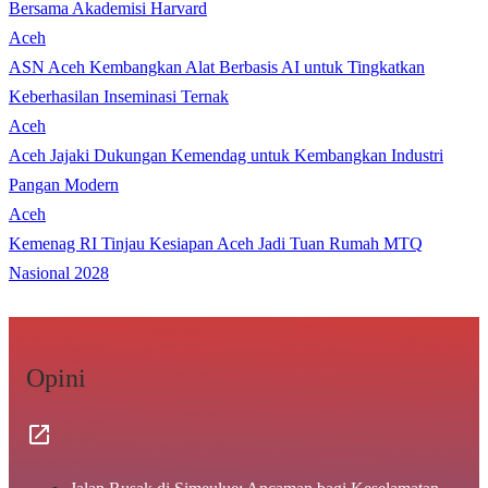
Bersama Akademisi Harvard
Aceh
ASN Aceh Kembangkan Alat Berbasis AI untuk Tingkatkan
Keberhasilan Inseminasi Ternak
Aceh
Aceh Jajaki Dukungan Kemendag untuk Kembangkan Industri
Pangan Modern
Aceh
Kemenag RI Tinjau Kesiapan Aceh Jadi Tuan Rumah MTQ
Nasional 2028
Opini