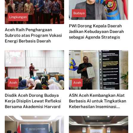
Budaya
Lingkungan
PWI Dorong Kepala Daerah
Aceh Raih Penghargaan
Jadikan Kebudayaan Daerah
Subroto atas Program Vokasi
sebagai Agenda Strategis
Energi Berbasis Daerah
Aceh
Aceh
Disdik Aceh Dorong Budaya
ASN Aceh Kembangkan Alat
Kerja Disiplin Lewat Refleksi
Berbasis AI untuk Tingkatkan
Bersama Akademisi Harvard
Keberhasilan Inseminasi
Ternak