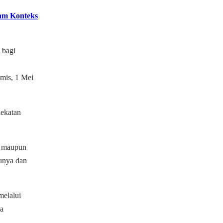
lam Konteks
 bagi
mis, 1 Mei
dekatan
) maupun
unya dan
melalui
ja