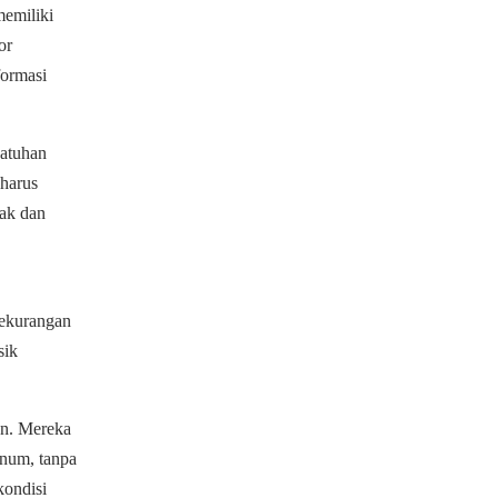
emiliki
or
formasi
jatuhan
 harus
nak dan
kekurangan
sik
n. Mereka
inum, tanpa
kondisi