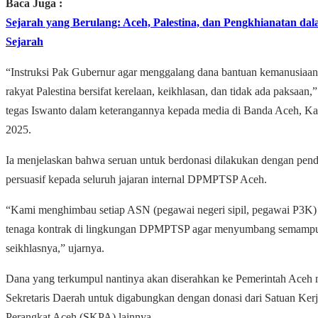
Baca Juga :
Sejarah yang Berulang: Aceh, Palestina, dan Pengkhianatan da
Sejarah
“Instruksi Pak Gubernur agar menggalang dana bantuan kemanusiaan
rakyat Palestina bersifat kerelaan, keikhlasan, dan tidak ada paksaan,”
tegas Iswanto dalam keterangannya kepada media di Banda Aceh, Ka
2025.
Ia menjelaskan bahwa seruan untuk berdonasi dilakukan dengan pen
persuasif kepada seluruh jajaran internal DPMPTSP Aceh.
“Kami menghimbau setiap ASN (pegawai negeri sipil, pegawai P3K
tenaga kontrak di lingkungan DPMPTSP agar menyumbang semamp
seikhlasnya,” ujarnya.
Dana yang terkumpul nantinya akan diserahkan ke Pemerintah Aceh 
Sekretaris Daerah untuk digabungkan dengan donasi dari Satuan Ker
Perangkat Aceh (SKPA) lainnya.