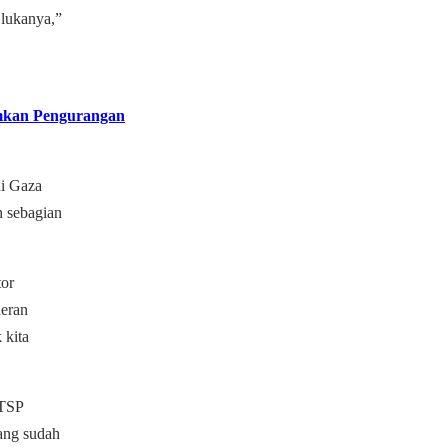
 lukanya,”
mkan Pengurangan
di Gaza
n sebagian
tor
heran
 kita
PTSP
ang sudah