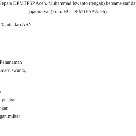
Kepala DPMTPSP Aceh, Muhammad Iswanto (tengah) bersama staf da
jajarannya. (Foto: HO-DPMTPSP Aceh).
20 juta dari ASN
s Penanaman
mad Iswanto,
n
 pejabat
engan
an militer