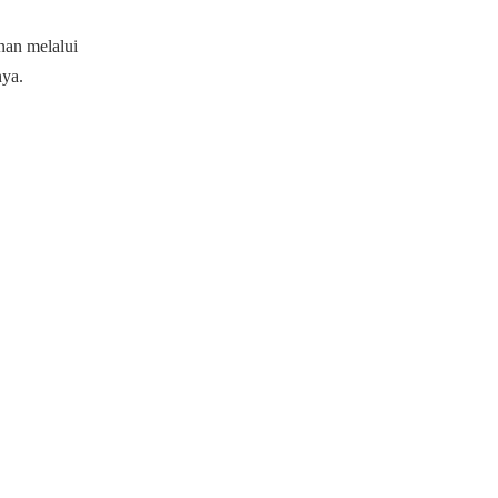
an melalui
nya.