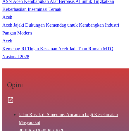
ASN Aceh Kembangkan Alat Berbasis AI untuk Tingkatkan
Keberhasilan Inseminasi Ternak
Aceh
Aceh Jajaki Dukungan Kemendag untuk Kembangkan Industri
Pangan Modern
Aceh
Kemenag RI Tinjau Kesiapan Aceh Jadi Tuan Rumah MTQ
Nasional 2028
Opini
Jalan Rusak di Simeulue: Ancaman bagi Keselamatan
Masyarakat
30 Juli 2026
30 Juli 2026