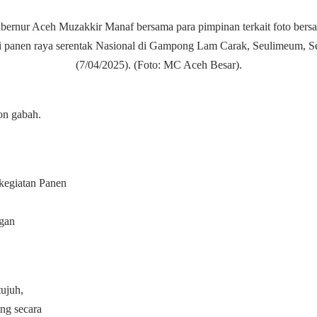
bernur Aceh Muzakkir Manaf bersama para pimpinan terkait foto bers
i panen raya serentak Nasional di Gampong Lam Carak, Seulimeum, S
(7/04/2025). (Foto: MC Aceh Besar).
on gabah.
kegiatan Panen
ngan
ujuh,
ng secara