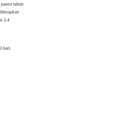
 panen tahun
diterapkan
ai 2,4
9 hari.