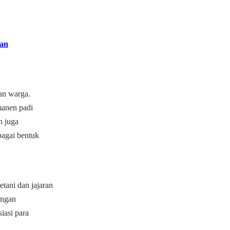
ian
uan warga.
manen padi
n juga
bagai bentuk
ani dan jajaran
angan
iasi para