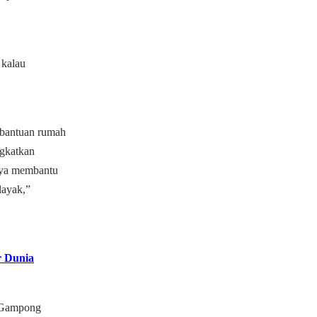
 kalau
 bantuan rumah
ngkatkan
paya membantu
layak,”
r Dunia
i Gampong