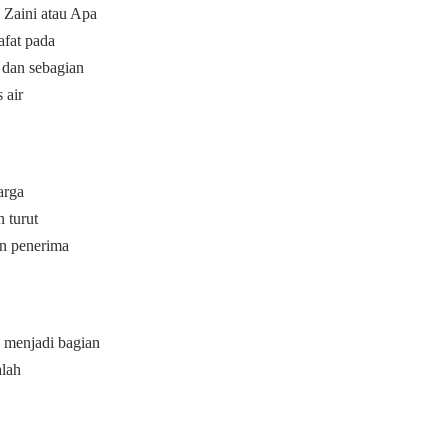
Zaini atau Apa
fat pada
 dan sebagian
 air
arga
 turut
on penerima
 menjadi bagian
alah