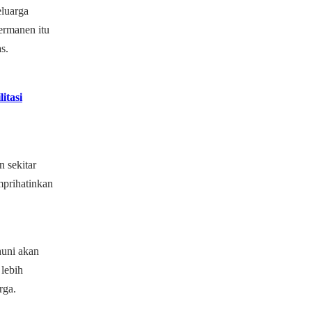
eluarga
ermanen itu
s.
itasi
n sekitar
mprihatinkan
huni akan
 lebih
rga.