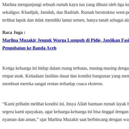
Marlina mengunjungi sebuah rumah kayu tua yang dihuni oleh tiga k
sekaligus: Khadijah, Jamilah, dan Badriah. Rumah berstruktur semi-p
terlihat lapuk dan tidak memiliki lantai semen, hanya tanah sebagai ala
Baca Juga :
Marlina Muzakir Jenguk Warga Lumpuh di Pidie, Janjikan Fasil
Pengobatan ke Banda Aceh
Ketiga keluarga ini hidup dalam ruang terbatas, masing-masing denga
empat anak. Ketiadaan fasilitas dasar dan kondisi bangunan yang me
membuat mereka sangat rentan terhadap cuaca ekstrem.
“Kami prihatin melihat kondisi ini. Insya Allah bantuan rumah layak 
segera kami upayakan, agar keluarga-keluarga ini bisa tinggal dengan
nyaman dan aman,” ujar Marlina Muzakir saat berbincang dengan wa