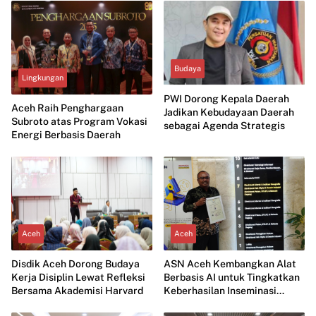
Budaya
Lingkungan
PWI Dorong Kepala Daerah
Aceh Raih Penghargaan
Jadikan Kebudayaan Daerah
Subroto atas Program Vokasi
sebagai Agenda Strategis
Energi Berbasis Daerah
Aceh
Aceh
Disdik Aceh Dorong Budaya
ASN Aceh Kembangkan Alat
Kerja Disiplin Lewat Refleksi
Berbasis AI untuk Tingkatkan
Bersama Akademisi Harvard
Keberhasilan Inseminasi
Ternak