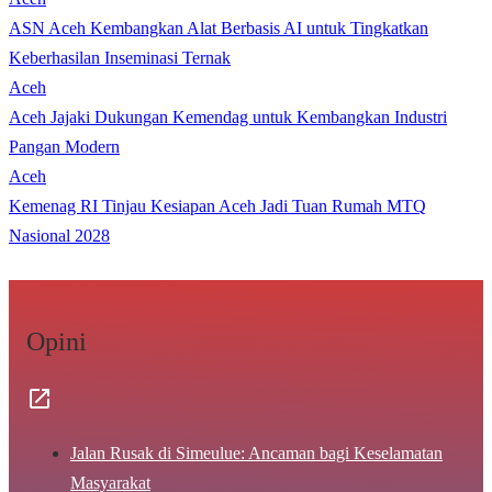
ASN Aceh Kembangkan Alat Berbasis AI untuk Tingkatkan
Keberhasilan Inseminasi Ternak
Aceh
Aceh Jajaki Dukungan Kemendag untuk Kembangkan Industri
Pangan Modern
Aceh
Kemenag RI Tinjau Kesiapan Aceh Jadi Tuan Rumah MTQ
Nasional 2028
Opini
Jalan Rusak di Simeulue: Ancaman bagi Keselamatan
Masyarakat